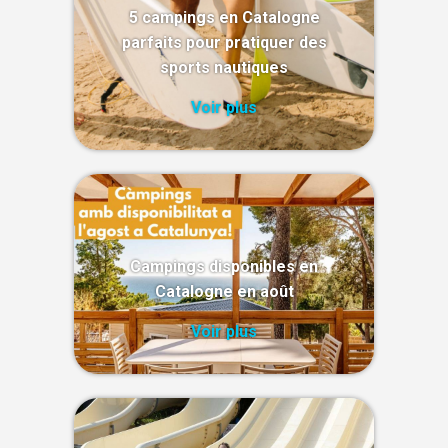
5 campings en Catalogne
parfaits pour pratiquer des
sports nautiques
Voir plus
Campings disponibles en
Catalogne en août
Voir plus