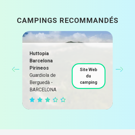
CAMPINGS RECOMMANDÉS
Huttopia
Barcelona
Cam
Pirineos
Alm
Site Web
Guardiola de
Cast
du
u
Berguedà -
d'Em
camping
BARCELONA
GIR