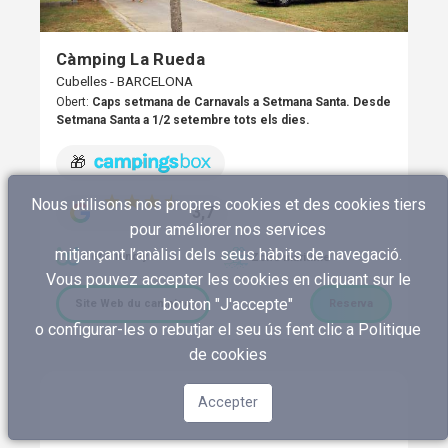
Càmping La Rueda
Cubelles - BARCELONA
Obert:
Caps setmana de Carnavals a Setmana Santa. Desde
Setmana Santa a 1/2 setembre tots els dies.
🎁
Nous utilisons nos propres cookies et des cookies tiers
3,7
pour améliorer nos services
mitjançant l’anàlisi dels seus hàbits de navegació.
Pet Friendly
Zone maritime
Vous pouvez accepter les cookies en cliquant sur le
bouton "J'accepte"
Site Web du camping
Reserva
o configurar-les o rebutjar el seu ús fent clic a
Politique
de cookies
Accepter