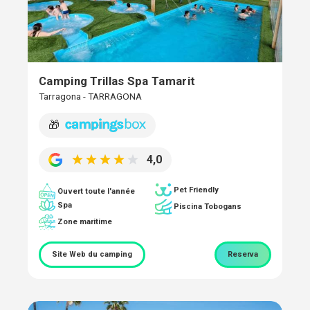
Camping Trillas Spa Tamarit
Tarragona - TARRAGONA
🎁
4,0
Pet Friendly
Ouvert toute l'année
Spa
Piscina Tobogans
Zone maritime
Site Web du camping
Reserva