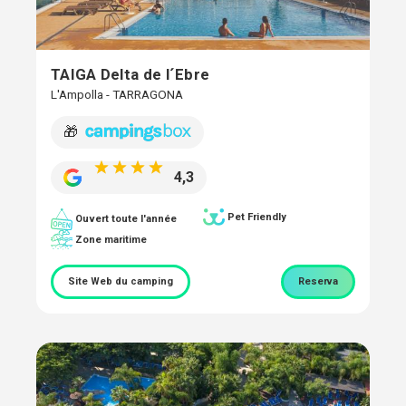
TAIGA Delta de l´Ebre
L'Ampolla - TARRAGONA
🎁
4,3
Pet Friendly
Ouvert toute l'année
Zone maritime
Site Web du camping
Reserva