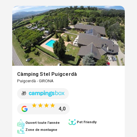
Càmping Stel Puigcerdà
Puigcerdà - GIRONA
🎁
4,0
Pet Friendly
Ouvert toute l'année
Zone de montagne