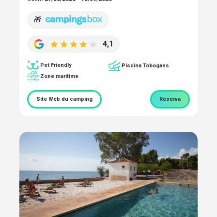
🎁
4,1
Pet Friendly
Piscina Tobogans
Zone maritime
Site Web du camping
Reserva