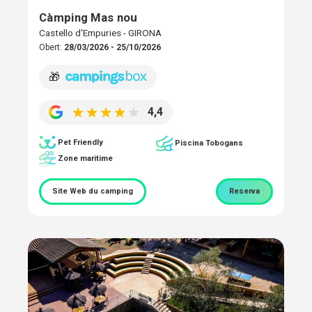
Càmping Mas nou
Castello d'Empuries - GIRONA
Obert:
28/03/2026 - 25/10/2026
🎁
4,4
Pet Friendly
Piscina Tobogans
Zone maritime
Site Web du camping
Reserva