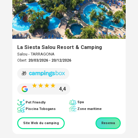
La Siesta Salou Resort & Camping
Salou - TARRAGONA
Obert:
20/03/2026 - 20/12/2026
🎁
4,4
Spa
Pet Friendly
Piscina Tobogans
Zone maritime
Site Web du camping
Reserva