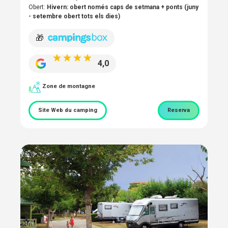
Obert:
Hivern: obert només caps de setmana + ponts (juny
- setembre obert tots els dies)
🎁
4,0
Zone de montagne
Site Web du camping
Reserva