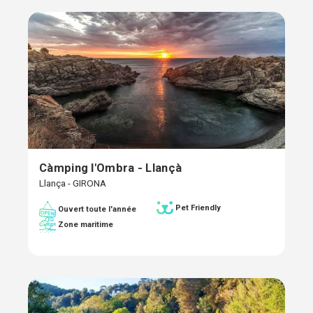
Càmping l'Ombra - Llançà
Llança - GIRONA
Pet Friendly
Ouvert toute l'année
Zone maritime