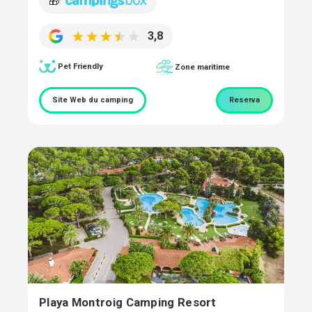
🎁
3,8
Pet Friendly
Zone maritime
Site Web du camping
Reserva
Playa Montroig Camping Resort