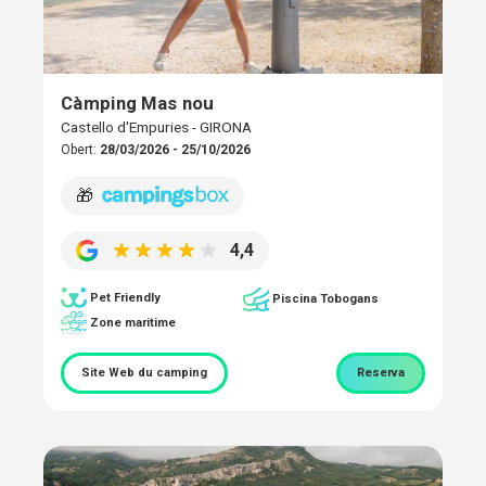
Càmping Mas nou
Castello d'Empuries - GIRONA
Obert:
28/03/2026 - 25/10/2026
🎁
4,4
Pet Friendly
Piscina Tobogans
Zone maritime
Site Web du camping
Reserva