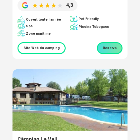
4,3
Pet Friendly
Ouvert toute l'année
Spa
Piscina Tobogans
Zone maritime
Site Web du camping
Reserva
Càmping La Vall