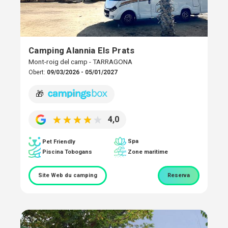
Camping Alannia Els Prats
Mont-roig del camp - TARRAGONA
Obert:
09/03/2026 - 05/01/2027
🎁
4,0
Spa
Pet Friendly
Piscina Tobogans
Zone maritime
Site Web du camping
Reserva