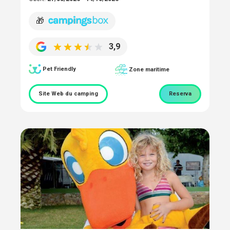
🎁
3,9
Pet Friendly
Zone maritime
Site Web du camping
Reserva