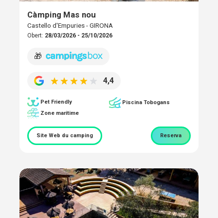
Càmping Mas nou
Castello d'Empuries - GIRONA
Obert:
28/03/2026 - 25/10/2026
🎁
4,4
Pet Friendly
Piscina Tobogans
Zone maritime
Site Web du camping
Reserva