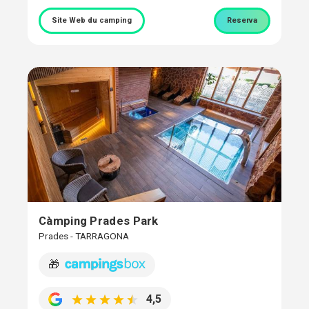
Site Web du camping
Reserva
Càmping Prades Park
Prades - TARRAGONA
🎁
4,5