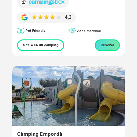
🎁
4,3
Pet Friendly
Zone maritime
Site Web du camping
Reserva
Càmping Empordà