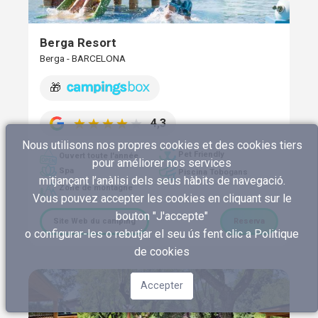
Berga Resort
Berga - BARCELONA
🎁
4,3
Nous utilisons nos propres cookies et des cookies tiers
Pet Friendly
Ouvert toute l'année
pour améliorer nos services
Spa
Piscina Tobogans
mitjançant l’anàlisi dels seus hàbits de navegació.
Zone de montagne
Vous pouvez accepter les cookies en cliquant sur le
bouton "J'accepte"
Site Web du camping
Reserva
o configurar-les o rebutjar el seu ús fent clic a
Politique
de cookies
Accepter