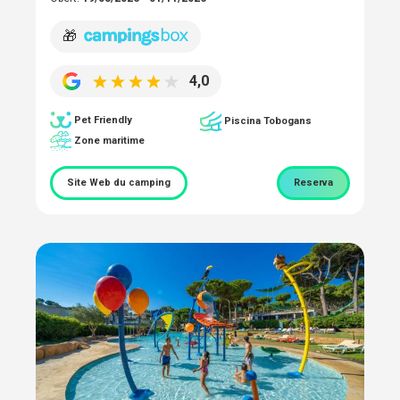
🎁
4,0
Pet Friendly
Piscina Tobogans
Zone maritime
Site Web du camping
Reserva