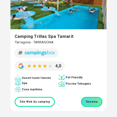
Camping Trillas Spa Tamarit
Tarragona - TARRAGONA
🎁
4,0
Pet Friendly
Ouvert toute l'année
Spa
Piscina Tobogans
Zone maritime
Site Web du camping
Reserva