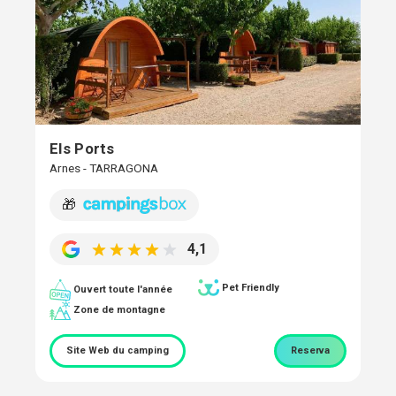
Els Ports
Arnes - TARRAGONA
🎁
4,1
Pet Friendly
Ouvert toute l'année
Zone de montagne
Site Web du camping
Reserva