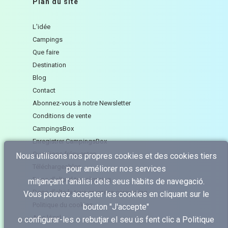
Plan du site
L'idée
Campings
Que faire
Destination
Blog
Contact
Abonnez-vous à notre Newsletter
Conditions de vente
CampingsBox
Enregistrer CampingsBox
Questions fréquentes
Nous utilisons nos propres cookies et des cookies tiers
Téléchargeables
pour améliorer nos services
Dona d'alta el teu càmping
mitjançant l’anàlisi dels seus hàbits de navegació.
Dona d'alta la teva empresa caravaning
Vous pouvez accepter les cookies en cliquant sur le
Politique du cookies
bouton "J'accepte"
Avis légal
o configurar-les o rebutjar el seu ús fent clic a
Politique