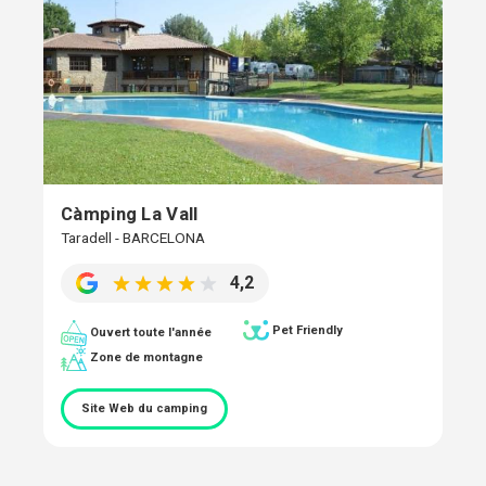
Càmping La Vall
Taradell - BARCELONA
4,2
Pet Friendly
Ouvert toute l'année
Zone de montagne
Site Web du camping