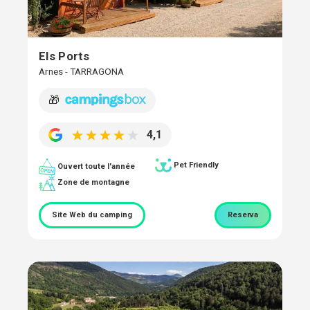
Els Ports
Arnes - TARRAGONA
🎁
4,1
Pet Friendly
Ouvert toute l'année
Zone de montagne
Site Web du camping
Reserva