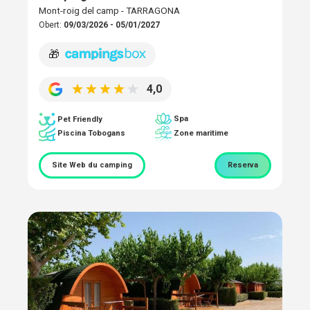
Mont-roig del camp - TARRAGONA
Obert:
09/03/2026 - 05/01/2027
🎁
4,0
Spa
Pet Friendly
Piscina Tobogans
Zone maritime
Site Web du camping
Reserva