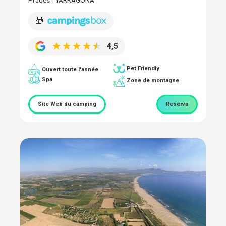
🎁
4,5
Pet Friendly
Ouvert toute l'année
Spa
Zone de montagne
Site Web du camping
Reserva