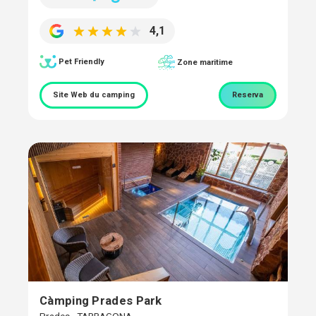
4,1
Pet Friendly
Zone maritime
Site Web du camping
Reserva
Càmping Prades Park
Prades - TARRAGONA