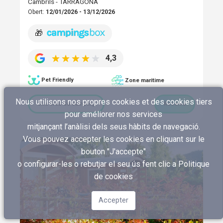
Cambrils - TARRAGONA
Obert:
12/01/2026 - 13/12/2026
🎁
4,3
Pet Friendly
Zone maritime
Nous utilisons nos propres cookies et des cookies tiers
Site Web du camping
Reserva
pour améliorer nos services
mitjançant l’anàlisi dels seus hàbits de navegació.
Vous pouvez accepter les cookies en cliquant sur le
bouton "J'accepte"
o configurar-les o rebutjar el seu ús fent clic a
Politique
de cookies
Accepter