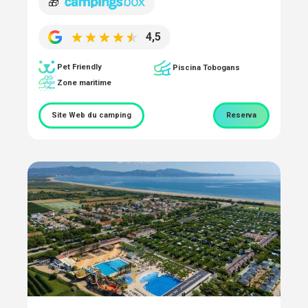
🎁
4,5
Pet Friendly
Piscina Tobogans
Zone maritime
Site Web du camping
Reserva