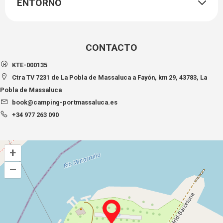
ENTORNO
CONTACTO
KTE-000135
Ctra TV 7231 de La Pobla de Massaluca a Fayón, km 29, 43783, La
Pobla de Massaluca
book@camping-portmassaluca.es
+34 977 263 090
+
–