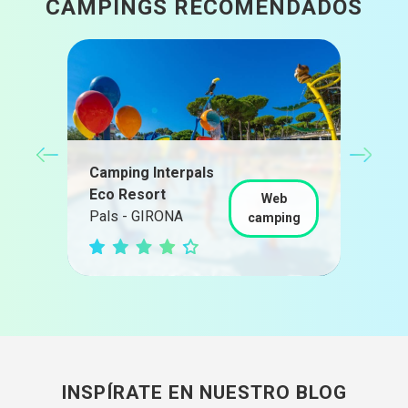
CAMPINGS RECOMENDADOS
Camping Interpals
Cam
Eco Resort
Pat
Web
g
Pals - GIRONA
Pal
camping
INSPÍRATE EN NUESTRO BLOG