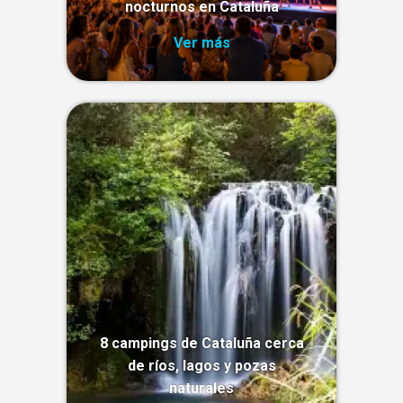
nocturnos en Cataluña
Ver más
8 campings de Cataluña cerca
de ríos, lagos y pozas
naturales