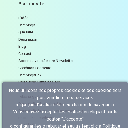
Plan du site
L'idée
Campings
Que faire
Destination
Blog
Contact
Abonnez-vous à notre Newsletter
Conditions de vente
CampingsBox
Enregistrer CampingsBox
Questions fréquentes
Nous utilisons nos propres cookies et des cookies tiers
Téléchargeables
pour améliorer nos services
Dona d'alta el teu càmping
mitjançant l’anàlisi dels seus hàbits de navegació.
Dona d'alta la teva empresa caravaning
Vous pouvez accepter les cookies en cliquant sur le
Politique du cookies
bouton "J'accepte"
Avis légal
o configurar-les o rebutjar el seu ús fent clic a
Politique