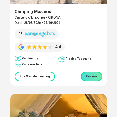
Càmping Mas nou
Castello d'Empuries - GIRONA
Obert:
28/03/2026 - 25/10/2026
🎁
4,4
Pet Friendly
Piscina Tobogans
Zone maritime
Site Web du camping
Reserva