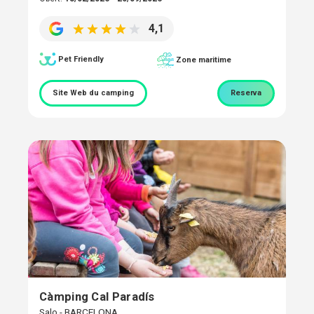
4,1
Pet Friendly
Zone maritime
Site Web du camping
Reserva
Càmping Cal Paradís
Salo - BARCELONA