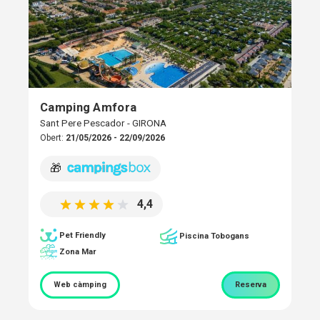
Camping Amfora
Sant Pere Pescador - GIRONA
Obert:
21/05/2026 - 22/09/2026
🎁
4,4
Pet Friendly
Piscina Tobogans
Zona Mar
Web càmping
Reserva