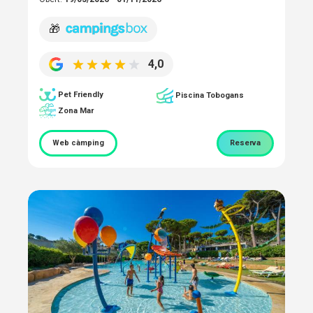
🎁
4,0
Pet Friendly
Piscina Tobogans
Zona Mar
Web càmping
Reserva