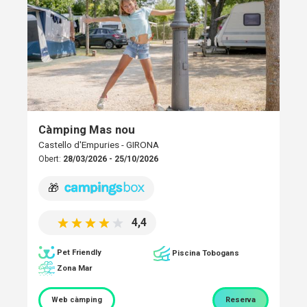
Càmping Mas nou
Castello d'Empuries - GIRONA
Obert:
28/03/2026 - 25/10/2026
🎁
4,4
Pet Friendly
Piscina Tobogans
Zona Mar
Web càmping
Reserva