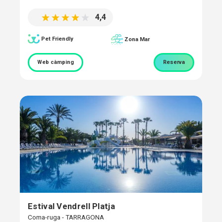
4,4
Pet Friendly
Zona Mar
Web càmping
Reserva
Estival Vendrell Platja
Coma-ruga - TARRAGONA