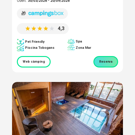
Obert:
30/03/2026 - 20/09/2026
🎁
4,3
Spa
Pet Friendly
Piscina Tobogans
Zona Mar
Web càmping
Reserva