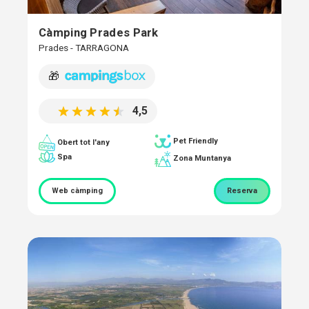
Càmping Prades Park
Prades - TARRAGONA
🎁
4,5
Pet Friendly
Obert tot l'any
Spa
Zona Muntanya
Web càmping
Reserva