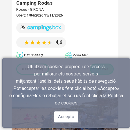
Camping Rodas
Roses - GIRONA
Obert:
1/04/2026 15/11/2026
🎁
4,6
Pet Friendly
Zona Mar
Utilitzem cookies pròpies i de tercers
Web càmping
Reserva
per millorar els nostres serveis
mitjançant l’anàlisi dels seus hàbits de navegació.
Pot acceptar les cookies fent clic al botó «Accepto»
o configurar-les o rebutjar el seu ús fent clic a
la Política
de cookies
Accepto