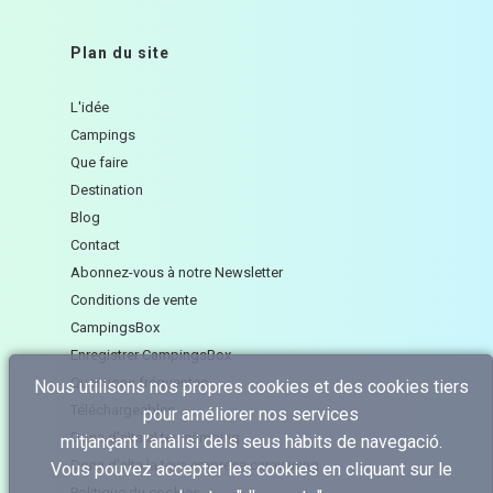
Plan du site
L'idée
Campings
Que faire
Destination
Blog
Contact
Abonnez-vous à notre Newsletter
Conditions de vente
CampingsBox
Enregistrer CampingsBox
Questions fréquentes
Nous utilisons nos propres cookies et des cookies tiers
Téléchargeables
pour améliorer nos services
Dona d'alta el teu càmping
mitjançant l’anàlisi dels seus hàbits de navegació.
Dona d'alta la teva empresa caravaning
Vous pouvez accepter les cookies en cliquant sur le
Politique du cookies