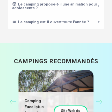
🧒
Le camping propose-t-il une animation pour
adolescents ?
📅
Le camping est-il ouvert toute l'année ?
CAMPINGS RECOMMANDÉS
Cam
Alm
Camping
Cast
Eucaliptus
Site Web du
u