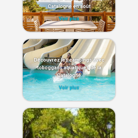
Catalogne en août
Voir plus
Découvrez les campings avec
toboggans aquatiques de la
Catalogne
Voir plus