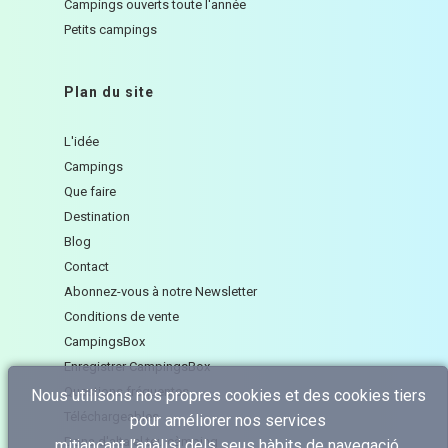
Campings ouverts toute l'année
Petits campings
Plan du site
L'idée
Campings
Que faire
Destination
Blog
Contact
Abonnez-vous à notre Newsletter
Conditions de vente
CampingsBox
Enregistrer CampingsBox
Questions fréquentes
Nous utilisons nos propres cookies et des cookies tiers
Téléchargeables
pour améliorer nos services
Dona d'alta el teu càmping
mitjançant l’anàlisi dels seus hàbits de navegació.