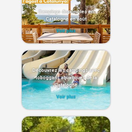
Campings disponibles en
Catalogne en août
Voir plus
Découvrez les campings avec
toboggans aquatiques de la
Catalogne
Voir plus