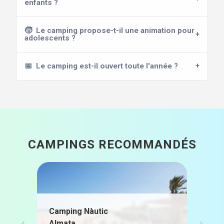
enfants ?
🧒
Le camping propose-t-il une animation pour
adolescents ?
📅
Le camping est-il ouvert toute l'année ?
CAMPINGS RECOMMANDÉS
Camping Nàutic
Càm
Almata
nou