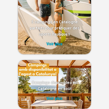
5 campings en Catalogne
parfaits pour pratiquer des
sports nautiques
Voir plus
Campings disponibles en
Catalogne en août
Voir plus