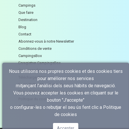
Campings
Que faire
Destination
Blog
Contact
Abonnez-vous à notre Newsletter
Conditions de vente
CampingsBox
Enregistrer CampingsBox
Questions fréquentes
Nous utilisons nos propres cookies et des cookies tiers
Téléchargeables
pour améliorer nos services
Dona d'alta el teu càmping
mitjançant l’anàlisi dels seus hàbits de navegació.
Dona d'alta la teva empresa caravaning
Vous pouvez accepter les cookies en cliquant sur le
Politique du cookies
bouton "J'accepte"
Avis légal
o configurar-les o rebutjar el seu ús fent clic a
Politique
de cookies
Accepter