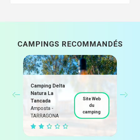
CAMPINGS RECOMMANDÉS
Camping Delta
Natura La
Cam
Site Web
Tancada
Euc
du
Amposta -
Amp
camping
TARRAGONA
TAR