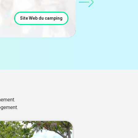
Camping Eucaliptus
Amposta - TARRAGO
Site Web du camping
nement.
logement.