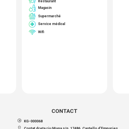
Restaurant
Magasin
Supermarché
Service médical
Wifi
CONTACT
KG-000068
Costat dreta riu Muga s/n, 17486, Castello d'Empuries