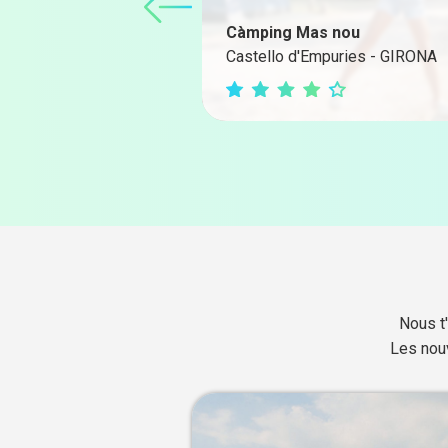
Càmping Mas nou
Site Web du
Castello d'Empuries - GIRONA
camping
Nous t
Les nouv