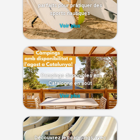
parfaits pour pratiquer des
sports nautiques
Voir plus
Campings disponibles en
Catalogne en août
Voir plus
Découvrez les campings avec