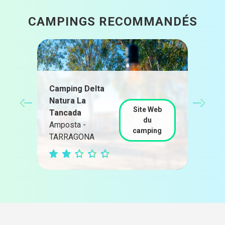
CAMPINGS RECOMMANDÉS
Camping Delta
Natura La
Càm
b
Site Web
Tancada
Par
du
Amposta -
g
Salo
camping
TARRAGONA
BAR