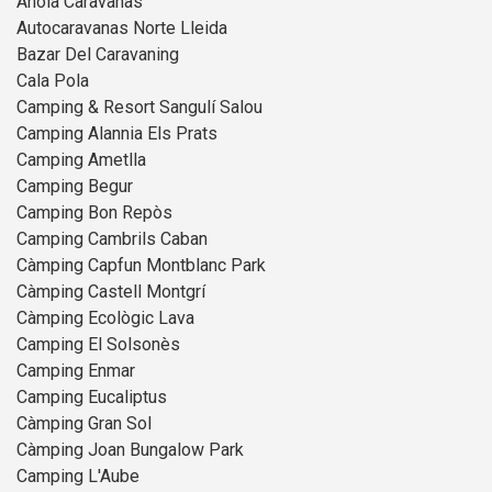
Anoia Caravanas
Autocaravanas Norte Lleida
Bazar Del Caravaning
Cala Pola
Camping & Resort Sangulí Salou
Camping Alannia Els Prats
Camping Ametlla
Camping Begur
Camping Bon Repòs
Camping Cambrils Caban
Càmping Capfun Montblanc Park
Càmping Castell Montgrí
Càmping Ecològic Lava
Camping El Solsonès
Camping Enmar
Camping Eucaliptus
Càmping Gran Sol
Càmping Joan Bungalow Park
Camping L'Aube