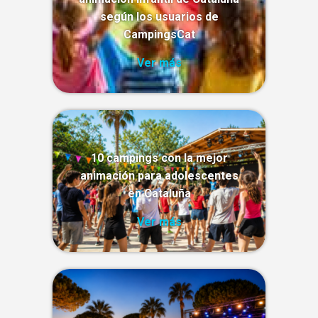
según los usuarios de
CampingsCat
Ver más
10 campings con la mejor
animación para adolescentes
en Cataluña
Ver más