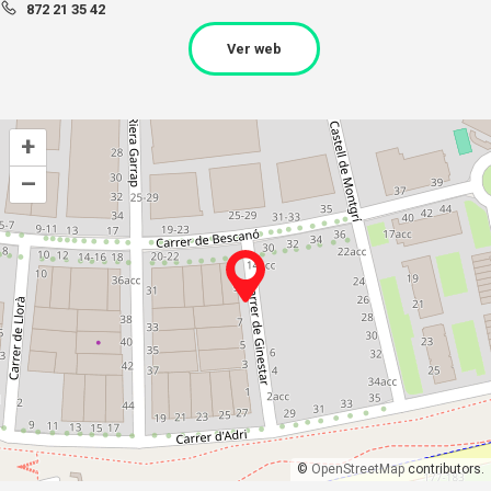
872 21 35 42
Ver web
+
–
©
OpenStreetMap
contributors.