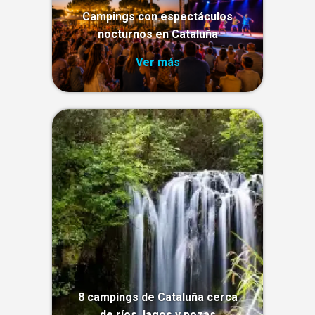
Campings con espectáculos
nocturnos en Cataluña
Ver más
8 campings de Cataluña cerca
de ríos, lagos y pozas