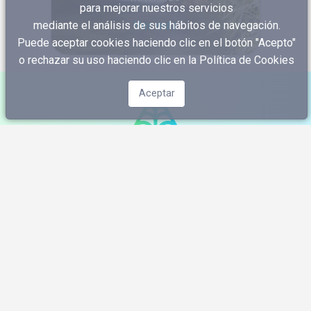
para mejorar nuestros servicios
mediante el análisis de sus hábitos de navegación.
Ver más
Puede aceptar cookies haciendo clic en el botón "Acepto"
o rechazar su uso haciendo clic en
la Política de Cookies
Aceptar
¡Suscríbete a nuestra Newsletter y
llévate un 5% de descuento en tu
tarjeta regalo!
¡No te pierdas ninguna oferta, concurso o novedad de
los campings!
¡Déjate inspirar y descubre todo lo que este
estilo de vacaciones te ofrece!
Me apunto