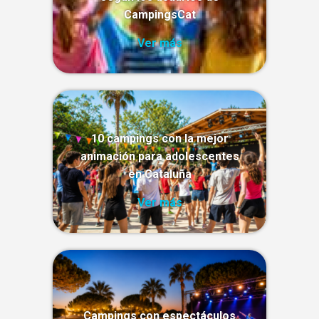
CampingsCat
Ver más
10 campings con la mejor
animación para adolescentes
en Cataluña
Ver más
Campings con espectáculos