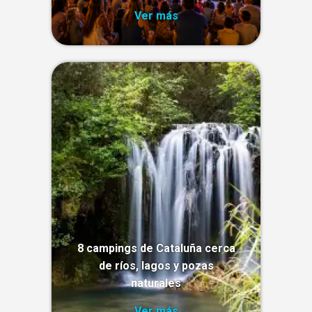
Ver más
8 campings de Cataluña cerca
de ríos, lagos y pozas
naturales
Ver más