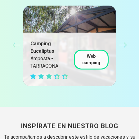
Hut
Camping
Pir
Eucaliptus
Guar
Web
Amposta -
Ber
camping
TARRAGONA
BAR
g
INSPÍRATE EN NUESTRO BLOG
Te acompañamos a descubrir este estilo de vacaciones y su