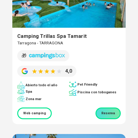
Camping Trillas Spa Tamarit
Tarragona - TARRAGONA
🎁
4,0
Pet Friendly
Abierto todo el año
Spa
Piscina con toboganes
Zona mar
Web camping
Reserva