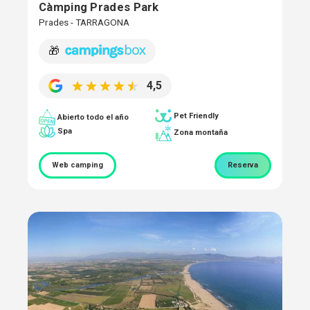
Càmping Prades Park
Prades - TARRAGONA
🎁
4,5
Pet Friendly
Abierto todo el año
Spa
Zona montaña
Web camping
Reserva