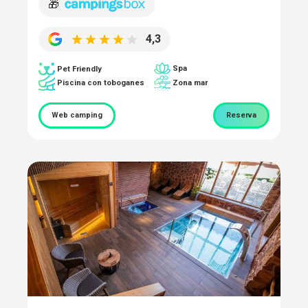
🎁
4,3
Spa
Pet Friendly
Piscina con toboganes
Zona mar
Web camping
Reserva