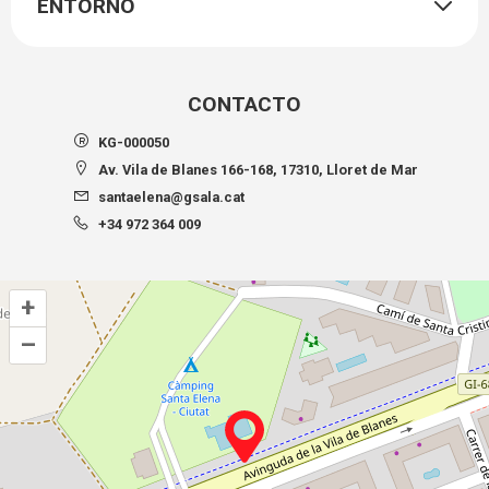
ENTORNO
CONTACTO
KG-000050
Av. Vila de Blanes 166-168, 17310, Lloret de Mar
santaelena@gsala.cat
+34 972 364 009
+
–