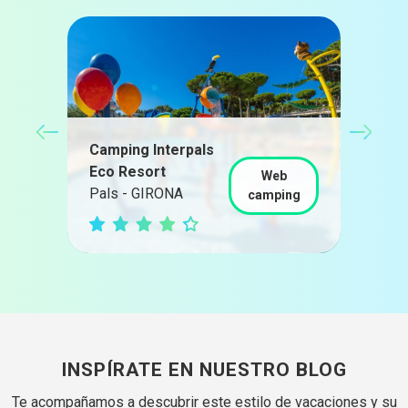
Camping Interpals
Càm
Eco Resort
Cast
Web
g
Pals - GIRONA
GIR
camping
INSPÍRATE EN NUESTRO BLOG
Te acompañamos a descubrir este estilo de vacaciones y su