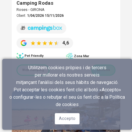
Camping Rodas
Roses - GIRONA
Obert:
1/04/2026 15/11/2026
🎁
4,6
Pet Friendly
Zona Mar
Utilitzem cookies pròpies i de tercers
Web càmping
Reserva
per millorar els nostres serveis
mitjançant l’anàlisi dels seus hàbits de navegació.
Pot acceptar les cookies fent clic al botó «Accepto»
o configurar-les o rebutjar el seu ús fent clic a
la Política
de cookies
Accepto