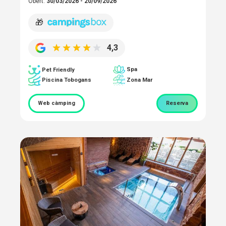
Obert:
30/03/2026 - 20/09/2026
🎁
4,3
Spa
Pet Friendly
Piscina Tobogans
Zona Mar
Web càmping
Reserva