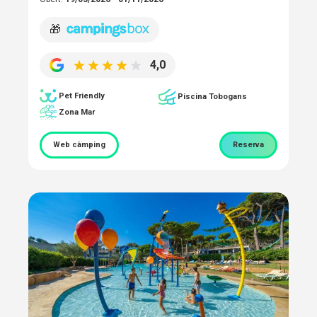
🎁
4,0
Pet Friendly
Piscina Tobogans
Zona Mar
Web càmping
Reserva