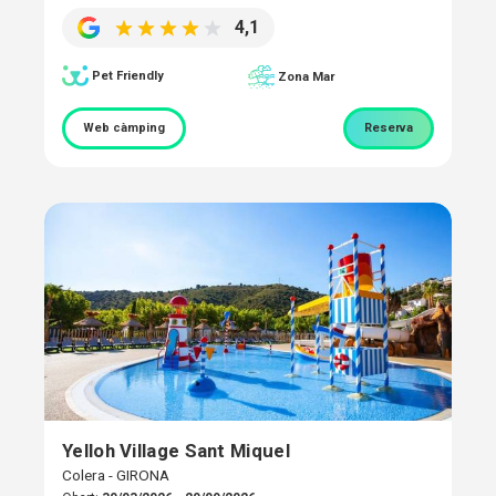
4,1
Pet Friendly
Zona Mar
Web càmping
Reserva
Yelloh Village Sant Miquel
Colera - GIRONA