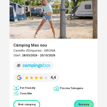
Càmping Mas nou
Castello d'Empuries - GIRONA
Obert:
28/03/2026 - 25/10/2026
🎁
4,4
Pet Friendly
Piscina Tobogans
Zona Mar
Web càmping
Reserva