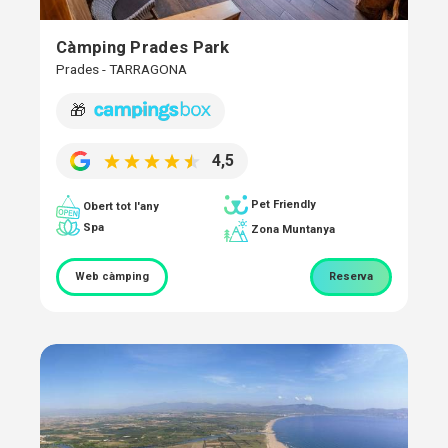
Càmping Prades Park
Prades - TARRAGONA
🎁
4,5
Pet Friendly
Obert tot l'any
Spa
Zona Muntanya
Web càmping
Reserva