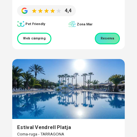
4,4
Pet Friendly
Zona Mar
Web càmping
Reserva
Estival Vendrell Platja
Coma-ruga - TARRAGONA