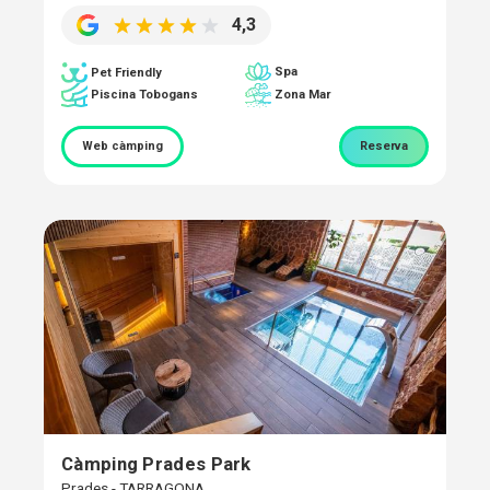
4,3
Spa
Pet Friendly
Piscina Tobogans
Zona Mar
Web càmping
Reserva
Càmping Prades Park
Prades - TARRAGONA