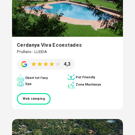
Cerdanya Viva Ecoestades
Prullans - LLEIDA
4,3
Pet Friendly
Obert tot l'any
Spa
Zona Muntanya
Web càmping