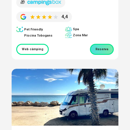
🎁
4,4
Spa
Pet Friendly
Zona Mar
Piscina Tobogans
Web càmping
Reserva