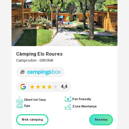
Càmping Els Roures
Camprodon - GIRONA
🎁
4,4
Pet Friendly
Obert tot l'any
Spa
Zona Muntanya
Web càmping
Reserva