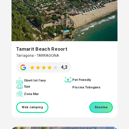
Tamarit Beach Resort
Tarragona - TARRAGONA
4,3
Pet Friendly
Obert tot l'any
Spa
Piscina Tobogans
Zona Mar
Web càmping
Reserva