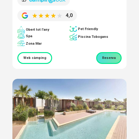
4,0
Pet Friendly
Obert tot l'any
Spa
Piscina Tobogans
Zona Mar
Web càmping
Reserva