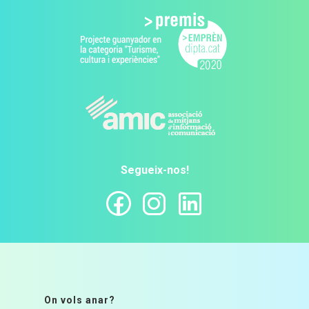
Segueix-nos!
On vols anar?