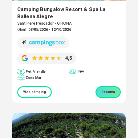
Camping Bungalow Resort & Spa La
Ballena Alegre
Sant Pere Pescador - GIRONA
Obert:
08/05/2026 - 12/10/2026
🎁
4,5
Spa
Pet Friendly
Zona Mar
Web càmping
Reserva