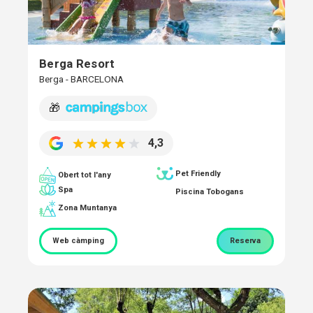
Berga Resort
Berga - BARCELONA
🎁
4,3
Pet Friendly
Obert tot l'any
Spa
Piscina Tobogans
Zona Muntanya
Web càmping
Reserva