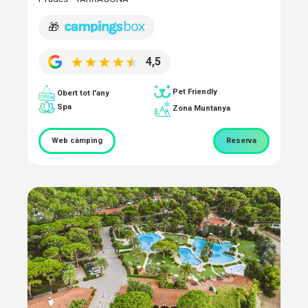
🎁
4,5
Pet Friendly
Obert tot l'any
Spa
Zona Muntanya
Web càmping
Reserva