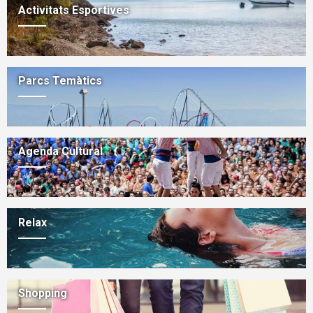
Activitats Esportives
Parcs Temàtics
Agenda Cultural
Relax
Shopping