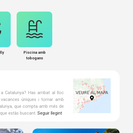
dly
Piscina amb
tobogans
 Catalunya? Has arribat al lloc
s vacances úniques i tornar amb
Catalunya, que compta amb més de
 que estàs buscant.
Seguir llegint