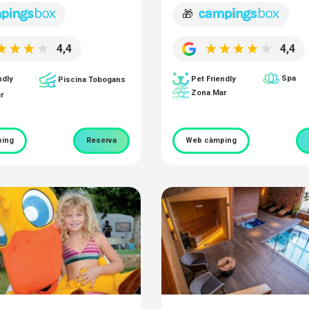
🎁
4,4
4,4
Spa
ndly
Pet Friendly
Piscina Tobogans
Zona Mar
r
ing
Reserva
Web càmping