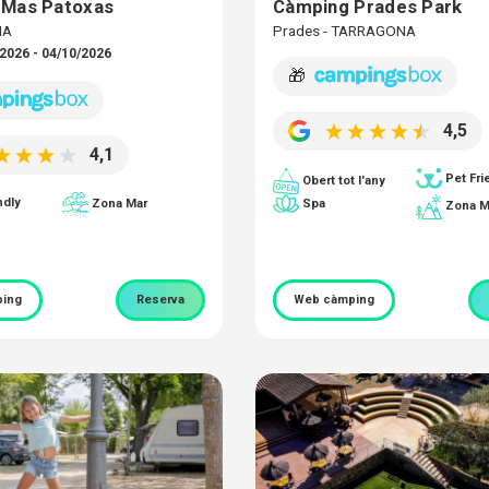
 Mas Patoxas
Càmping Prades Park
NA
Prades - TARRAGONA
2026 - 04/10/2026
🎁
4,5
4,1
Pet Fri
Obert tot l'any
ndly
Spa
Zona Mar
Zona M
ing
Reserva
Web càmping