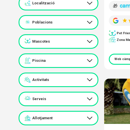
Localització
🎁
Poblacions
Pet Frie
Zona Ma
Mascotes
Web càmp
Piscina
Activitats
Serveis
Allotjament