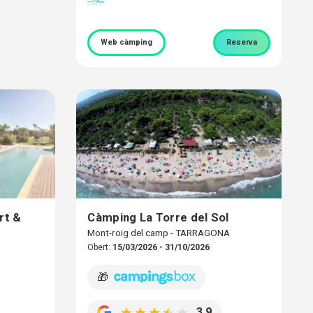
Web càmping
Reserva
rt &
Càmping La Torre del Sol
Mont-roig del camp - TARRAGONA
Obert:
15/03/2026 - 31/10/2026
🎁
3,9