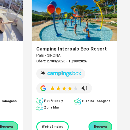
Camping Interpals Eco Resort
Pals - GIRONA
Obert:
27/03/2026 - 13/09/2026
🎁
4,1
Pet Friendly
a Tobogans
Piscina Tobogans
Zona Mar
Reserva
Web càmping
Reserva