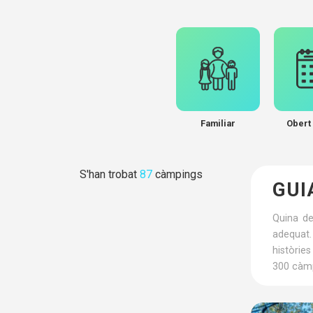
Familiar
Obert 
S'han trobat
87
càmpings
GUI
Quina de
adequat.
històrie
300 càmp