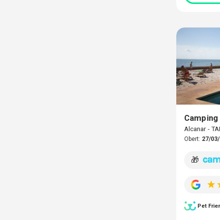
Camping 
Alcanar - 
Obert:
27/03/
🎁
Pet Frie