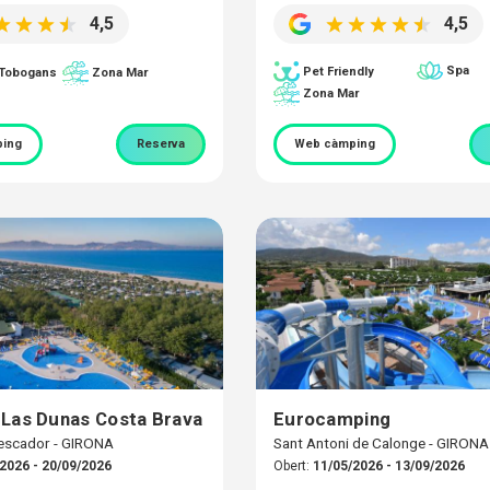
4,5
4,5
Spa
Pet Friendly
 Tobogans
Zona Mar
Zona Mar
ing
Reserva
Web càmping
Las Dunas Costa Brava
Eurocamping
escador - GIRONA
Sant Antoni de Calonge - GIRONA
2026 - 20/09/2026
Obert:
11/05/2026 - 13/09/2026