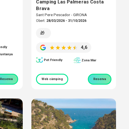
Camping Las Palmeras Costa
Brava
Sant Pere Pescador - GIRONA
Obert:
28/03/2026 - 31/10/2026
🎁
4,6
endly
untanya
Pet Friendly
Zona Mar
Reserva
Web càmping
Reserva