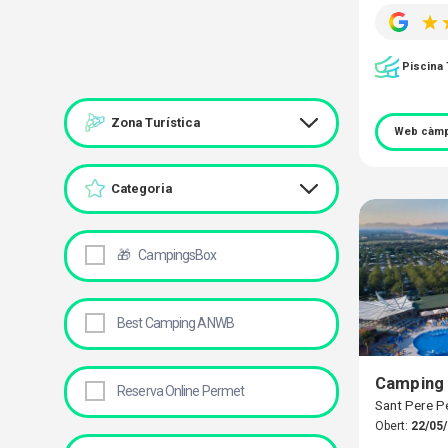
Piscina
Zona Turística
Web càmp
Categoria
🎁
CampingsBox
Best Camping ANWB
Camping 
Reserva Online Permet
Sant Pere P
Obert:
22/05/