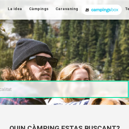
La idea
Càmpings
Caravaning
T
🎁
QUIN CÀMPING ESTAS BUSCANT?