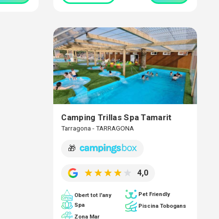
Camping Trillas Spa Tamarit
Tarragona - TARRAGONA
🎁
4,0
Pet Friendly
Obert tot l'any
Spa
Piscina Tobogans
Zona Mar