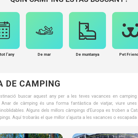
tot l'any
De mar
De muntanya
Pet Frien
A DE CAMPING
stinació buscar aquest any per a les teves vacances en camping a
 Anar de càmping és una forma fantàstica de viatjar, viure une
s inoblidables. Alguns dels millors càmpings d’Europa es troben a 
ings. Aquí trobaràs el que millor s’ajusta a les vacances o escapada