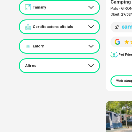
Camping
Tamany
Pals - GIRO
Obert:
27/03/
🎁
Certificacions oficials
Entorn
Pet Frie
Altres
Web càmp