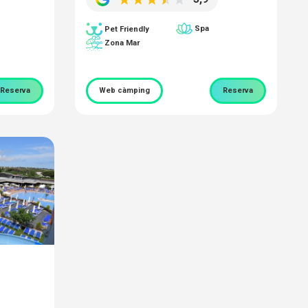
Spa
Pet Friendly
Zona Mar
Reserva
Web càmping
Reserva