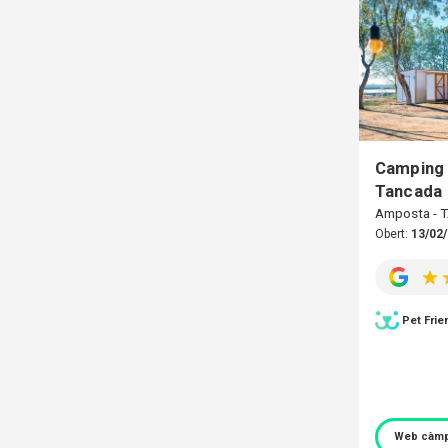
Camping 
Tancada
Amposta -
Obert:
13/02/
Pet Frie
Web càmp