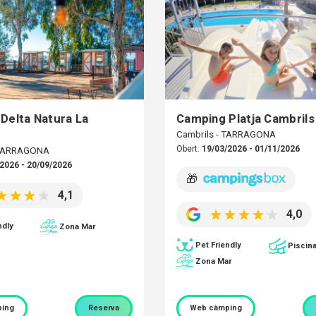
Delta Natura La
Camping Platja Cambrils
Cambrils - TARRAGONA
Obert:
19/03/2026 - 01/11/2026
 TARRAGONA
2026 - 20/09/2026
🎁
4,1
4,0
ndly
Zona Mar
Pet Friendly
Piscin
Zona Mar
ing
Reserva
Web càmping