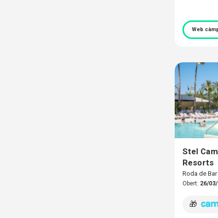
Web càmp
Stel Cam
Resorts
Roda de Ba
Obert:
26/03/
🎁