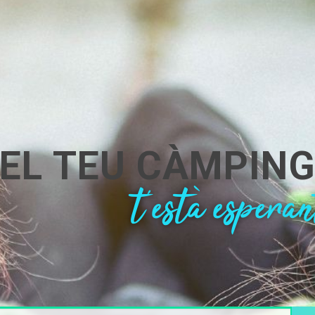
EL TEU CÀMPIN
t'està esperan