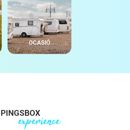
OCASIÓ
LLOGUER CARAV
PINGSBOX
experience