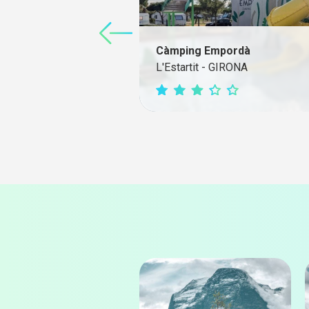
Càmping Empordà
L'Estartit - GIRONA
Web càmping