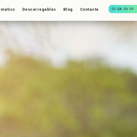
ES
CA
EN
FR
emàtics
Descarregables
Blog
Contacte