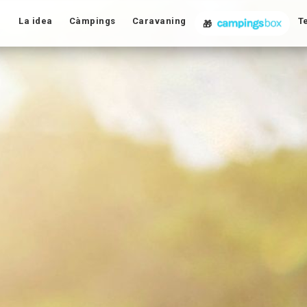
La idea
Càmpings
Caravaning
T
🎁