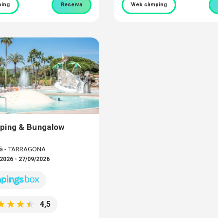
ing
Reserva
Web càmping
ping & Bungalow
rà - TARRAGONA
2026 - 27/09/2026
4,5