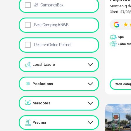
🎁
CampingsBox
Mont-roig 
Obert:
27/03/
Best Camping ANWB
Spa
Zona Ma
Reserva Online Permet
Localització
Poblacions
Web càmp
Mascotes
Piscina