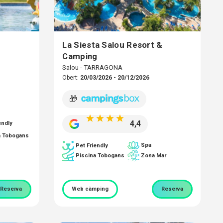
La Siesta Salou Resort &
Camping
Salou - TARRAGONA
Obert:
20/03/2026 - 20/12/2026
🎁
4,4
endly
a Tobogans
Spa
Pet Friendly
Piscina Tobogans
Zona Mar
Reserva
Web càmping
Reserva