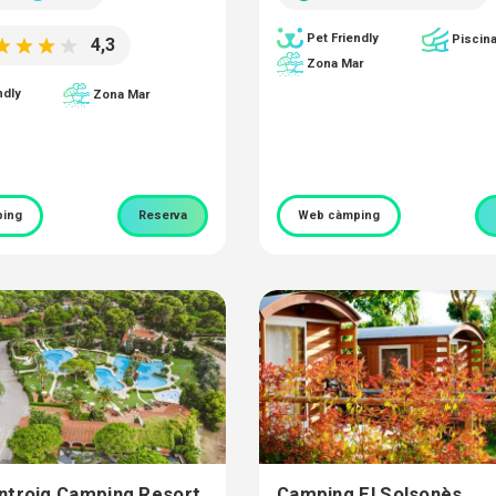
Pet Friendly
Piscin
4,3
Zona Mar
ndly
Zona Mar
ing
Reserva
Web càmping
ntroig Camping Resort
Camping El Solsonès