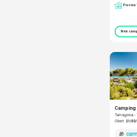
Piscina
Web càmp
Camping 
Tarragona 
Obert:
21/03/
🎁