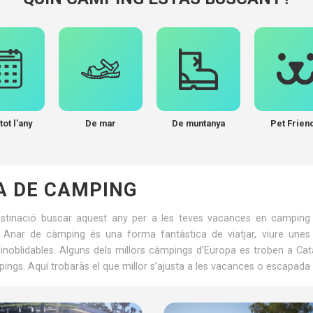
tot l'any
De mar
De muntanya
Pet Frien
A DE CAMPING
stinació buscar aquest any per a les teves vacances en camping a
 Anar de càmping és una forma fantàstica de viatjar, viure une
s inoblidables. Alguns dels millors càmpings d’Europa es troben a 
ings. Aquí trobaràs el que millor s’ajusta a les vacances o escapada