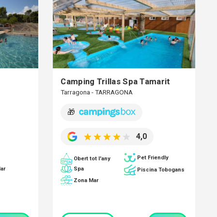
Camping Trillas Spa Tamarit
Tarragona - TARRAGONA
🎁
4,0
Pet Friendly
Obert tot l'any
Spa
ar
Piscina Tobogans
Zona Mar