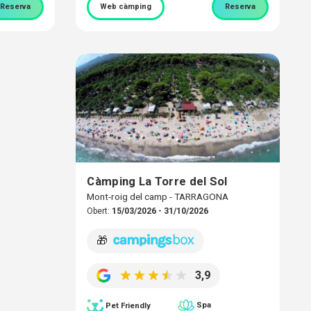
Reserva
Web càmping
Reserva
Càmping La Torre del Sol
Mont-roig del camp - TARRAGONA
Obert:
15/03/2026 - 31/10/2026
🎁
3,9
Spa
Pet Friendly