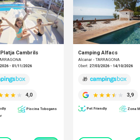
Platja Cambrils
Camping Alfacs
 TARRAGONA
Alcanar - TARRAGONA
2026 - 01/11/2026
Obert:
27/03/2026 - 14/10/2026
🎁
4,0
3,9
ndly
Pet Friendly
Piscina Tobogans
Zona M
r