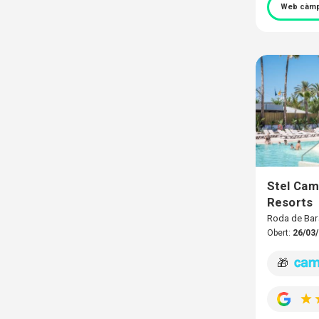
Web càmp
Stel Cam
Resorts
Roda de Ba
Obert:
26/03/
🎁