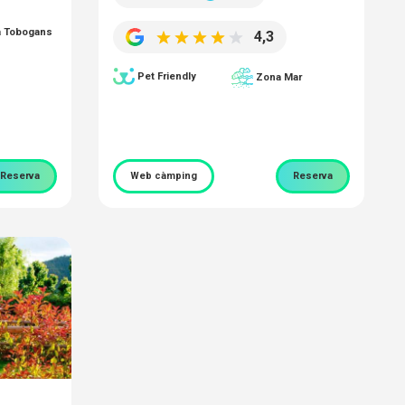
a Tobogans
4,3
Pet Friendly
Zona Mar
Reserva
Web càmping
Reserva