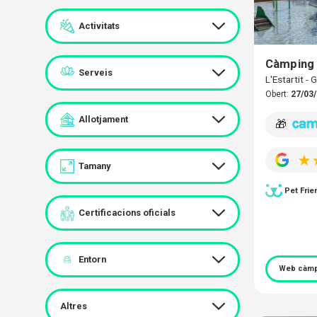
Activitats
Càmping
Serveis
L'Estartit -
Obert:
27/03/
Allotjament
🎁
Tamany
Pet Frie
Certificacions oficials
Entorn
Web càmp
Altres