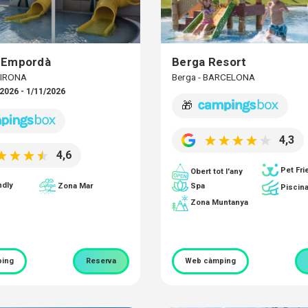
 Empordà
Berga Resort
 GIRONA
Berga - BARCELONA
2026 - 1/11/2026
🎁
4,3
4,6
Pet Fri
Obert tot l'any
ndly
Spa
Zona Mar
Piscin
Zona Muntanya
ing
Reserva
Web càmping