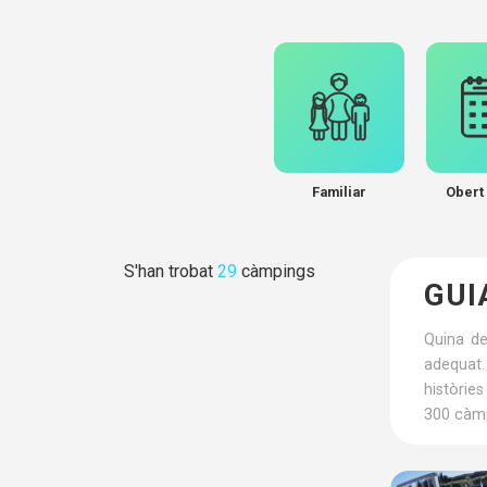
Familiar
Obert 
S'han trobat
29
càmpings
GUI
Quina de
adequat.
històrie
300 càmp