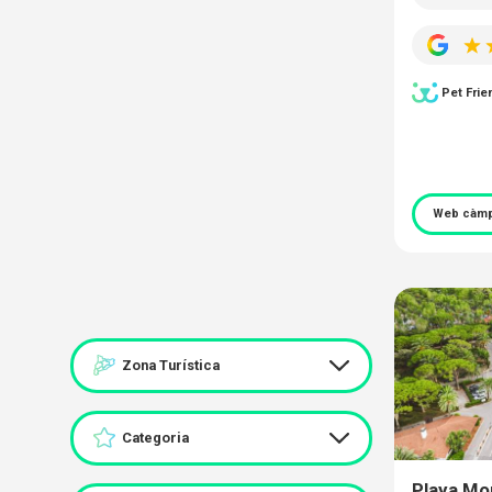
Pet Frie
Web càmp
Zona Turística
Categoria
Playa Mo