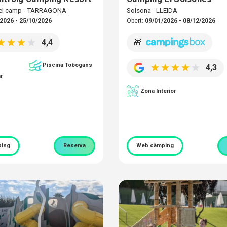
del camp - TARRAGONA
Solsona - LLEIDA
2026 - 25/10/2026
Obert:
09/01/2026 - 08/12/2026
4,4
🎁
Piscina Tobogans
4,3
r
Zona Interior
ing
Reserva
Web càmping