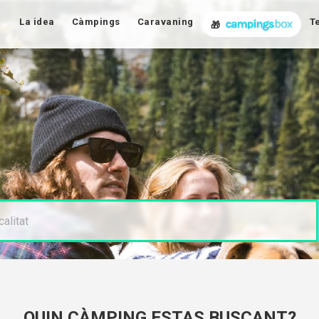
La idea
Càmpings
Caravaning
T
🎁
QUIN CÀMPING ESTAS BUSCANT?