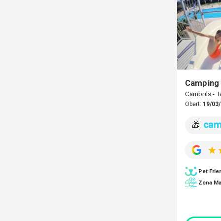
Camping 
Cambrils -
Obert:
19/03/
🎁
Pet Frie
Zona Ma