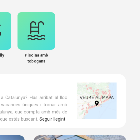
dly
Piscina amb
tobogans
 Catalunya? Has arribat al lloc
s vacances úniques i tornar amb
Catalunya, que compta amb més de
 que estàs buscant.
Seguir llegint