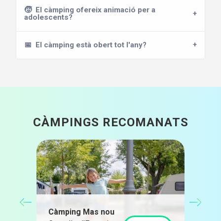
🧒
El càmping ofereix animació per a
adolescents?
📅
El càmping està obert tot l'any?
CÀMPINGS RECOMANATS
Hut
Pir
Càmping Mas nou
Guar