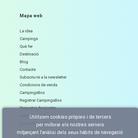
Mapa web
La idea
Campings
Què fer
Destinació
Blog
Contacte
Subscriu-te a la newsletter
Condicions de venda
CampingsBox
Registrar CampingsBox
Preguntes freqüents
Descarregables
Utilitzem cookies pròpies i de tercers
Dona d'alta el teu càmping
per millorar els nostres serveis
Dona d'alta la teva empresa caravaning
mitjançant l’anàlisi dels seus hàbits de navegació.