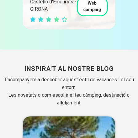
Castello d'Empuries -
Ber
Web
GIRONA
BAR
ng
càmping
INSPIRA'T AL NOSTRE BLOG
T'acompanyem a descobrir aquest estil de vacances i el seu
entorn.
Les novetats o com escollir el teu càmping, destinació o
allotjament.