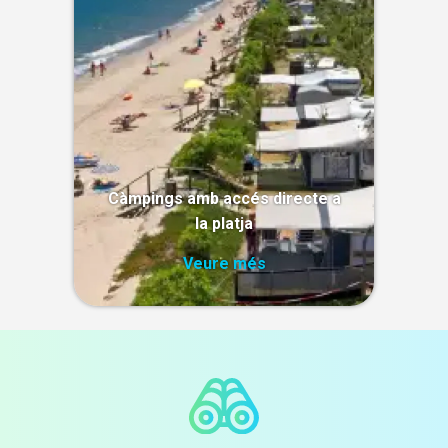
Càmpings amb accés directe a
la platja
Veure més