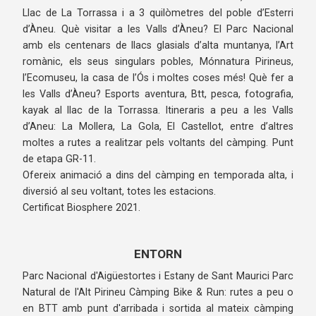
Llac de La Torrassa i a 3 quilòmetres del poble d’Esterri
d’Àneu. Què visitar a les Valls d’Àneu? El Parc Nacional
amb els centenars de llacs glasials d’alta muntanya, l’Art
romànic, els seus singulars pobles, Mónnatura Pirineus,
l’Ecomuseu, la casa de l’Ós i moltes coses més! Què fer a
les Valls d’Àneu? Esports aventura, Btt, pesca, fotografia,
kayak al llac de la Torrassa. Itineraris a peu a les Valls
d’Aneu: La Mollera, La Gola, El Castellot, entre d’altres
moltes a rutes a realitzar pels voltants del càmping. Punt
de etapa GR-11.
Ofereix animació a dins del càmping en temporada alta, i
diversió al seu voltant, totes les estacions.
Certificat Biosphere 2021.
ENTORN
Parc Nacional d'Aigüestortes i Estany de Sant Maurici Parc
Natural de l'Alt Pirineu Càmping Bike & Run: rutes a peu o
en BTT amb punt d'arribada i sortida al mateix càmping