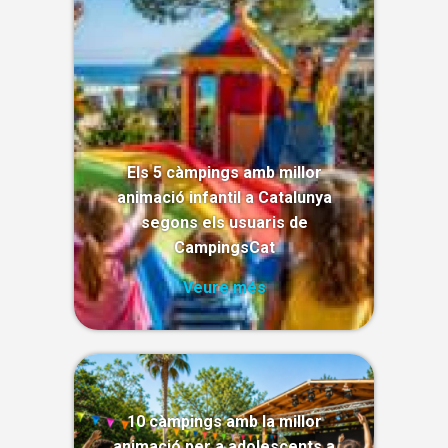
Els 5 càmpings amb millor
animació infantil a Catalunya
segons els usuaris de
CampingsCat
Veure més
10 càmpings amb la millor
animació per a adolescents a