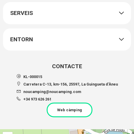
SERVEIS
ENTORN
CONTACTE
KL-000015
Carretera C-13, km-156, 25597, La Guingueta d'Àneu
noucamping@noucamping.com
+34 973 626 261
Web càmping