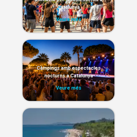
Catalunya
Veure més
Càmpings amb espectacles
nocturns a Catalunya
Veure més