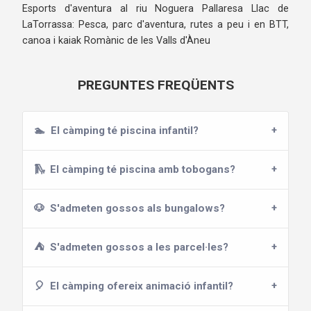
Esports d'aventura al riu Noguera Pallaresa Llac de
LaTorrassa: Pesca, parc d'aventura, rutes a peu i en BTT,
canoa i kaiak Romànic de les Valls d'Àneu
PREGUNTES FREQÜENTS
🏊
El càmping té piscina infantil?
🛝
El càmping té piscina amb tobogans?
🐶
S'admeten gossos als bungalows?
⛺
S'admeten gossos a les parcel·les?
🎈
El càmping ofereix animació infantil?