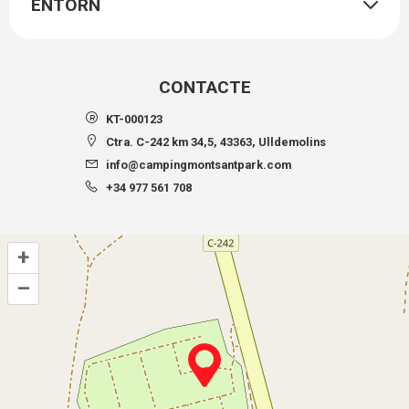
ENTORN
CONTACTE
KT-000123
Ctra. C-242 km 34,5, 43363, Ulldemolins
info@campingmontsantpark.com
+34 977 561 708
+
–