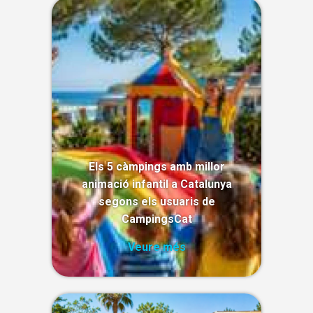
Els 5 càmpings amb millor
animació infantil a Catalunya
segons els usuaris de
CampingsCat
Veure més