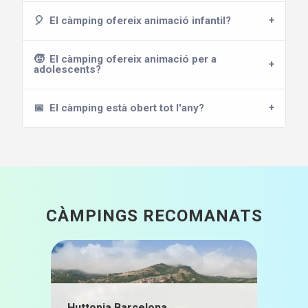
🎈
El càmping ofereix animació infantil?
🧒
El càmping ofereix animació per a
adolescents?
📅
El càmping està obert tot l'any?
CÀMPINGS RECOMANATS
Huttopia Barcelona