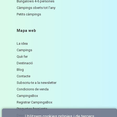
Bungalows 4-6 persones
Càmpings oberts tot l'any
Petits càmpings
Mapa web
La idea
Campings
Què fer
Destinació
Blog
Contacte
Subscriu-te a la newsletter
Condicions de venda
CampingsBox
Registrar CampingsBox
Preguntes freqüents
Descarregables
Utilitzem cookies pròpies i de tercers