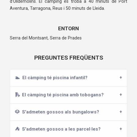
d'Ulldemolins. El càmping es troba a 40 minuts de Port
Aventura, Tarragona, Reus i 50 minuts de Lleida.
ENTORN
Serra del Montsant, Serra de Prades
PREGUNTES FREQÜENTS
🏊
El càmping té piscina infantil?
🛝
El càmping té piscina amb tobogans?
🐶
S'admeten gossos als bungalows?
⛺
S'admeten gossos a les parcel·les?