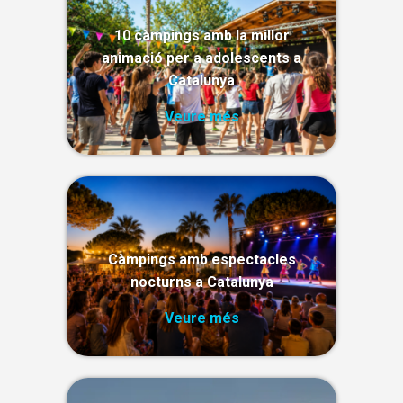
10 càmpings amb la millor
animació per a adolescents a
Catalunya
Veure més
Càmpings amb espectacles
nocturns a Catalunya
Veure més