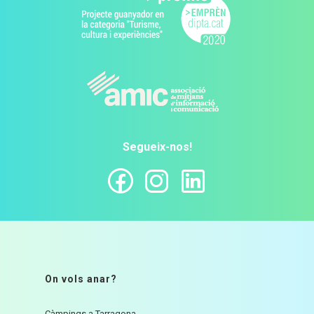
Segueix-nos!
On vols anar?
Càmpings a Tarragona