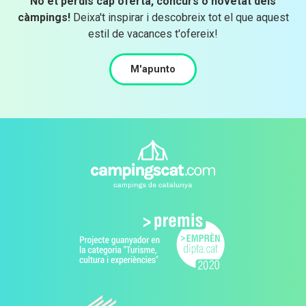
No et perdis cap oferta, concurs o novetat dels
càmpings!
Deixa't inspirar i descobreix tot el que aquest
estil de vacances t'ofereix!
M'apunto