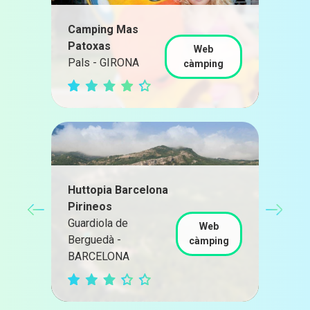
Camping Mas
Patoxas
Web
Pals - GIRONA
càmping
Huttopia Barcelona
Pirineos
Guardiola de
Web
Berguedà -
càmping
BARCELONA