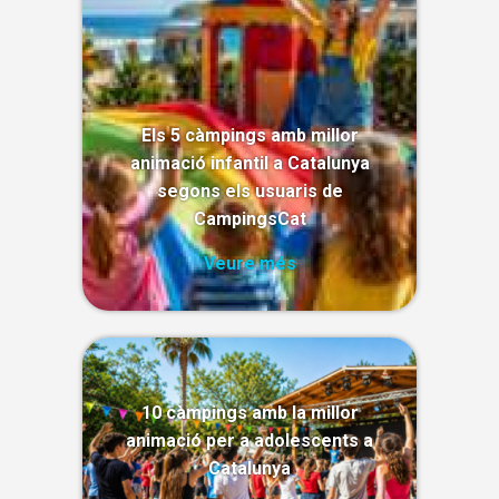
Els 5 càmpings amb millor
animació infantil a Catalunya
segons els usuaris de
CampingsCat
Veure més
10 càmpings amb la millor
animació per a adolescents a
Catalunya