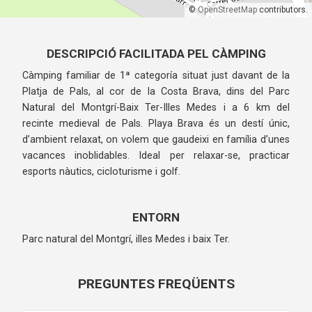
©
OpenStreetMap
contributors.
DESCRIPCIÓ FACILITADA PEL CÀMPING
Càmping familiar de 1ª categoría situat just davant de la
Platja de Pals, al cor de la Costa Brava, dins del Parc
Natural del Montgrí-Baix Ter-Illes Medes i a 6 km del
recinte medieval de Pals. Playa Brava és un destí únic,
d’ambient relaxat, on volem que gaudeixi en família d’unes
vacances inoblidables. Ideal per relaxar-se, practicar
esports nàutics, cicloturisme i golf.
ENTORN
Parc natural del Montgrí, illes Medes i baix Ter.
PREGUNTES FREQÜENTS