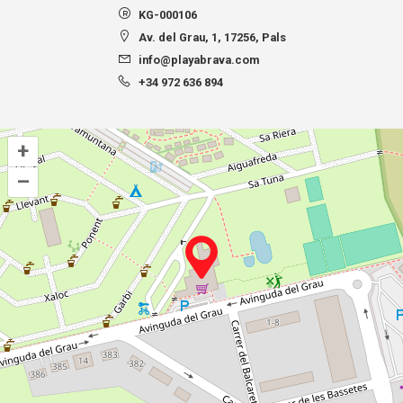
KG-000106
Av. del Grau, 1, 17256, Pals
info@playabrava.com
+34 972 636 894
+
–