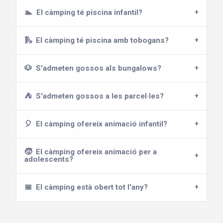
🏊
El càmping té piscina infantil?
🛝
El càmping té piscina amb tobogans?
🐶
S'admeten gossos als bungalows?
⛺
S'admeten gossos a les parcel·les?
🎈
El càmping ofereix animació infantil?
🧒
El càmping ofereix animació per a
adolescents?
📅
El càmping està obert tot l'any?