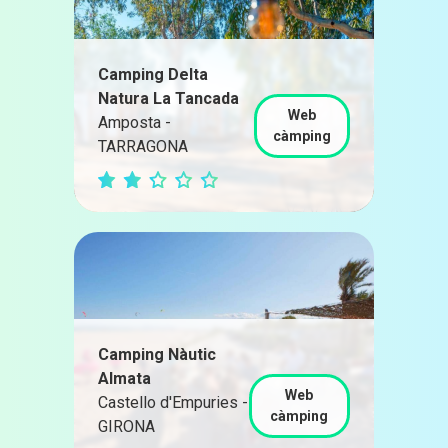
Camping Delta
Natura La Tancada
Web
Amposta -
càmping
TARRAGONA
Camping Nàutic
Almata
Web
Castello d'Empuries -
càmping
GIRONA