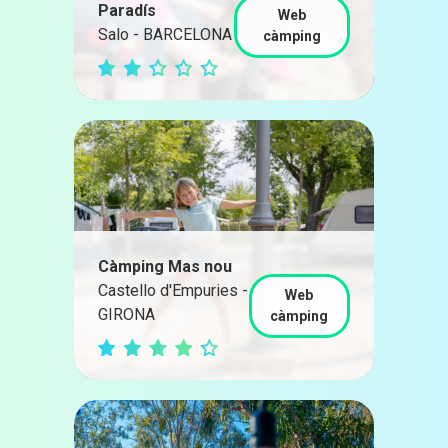
Paradís
Web
Salo - BARCELONA
càmping
Càmping Mas nou
Castello d'Empuries -
Web
GIRONA
càmping