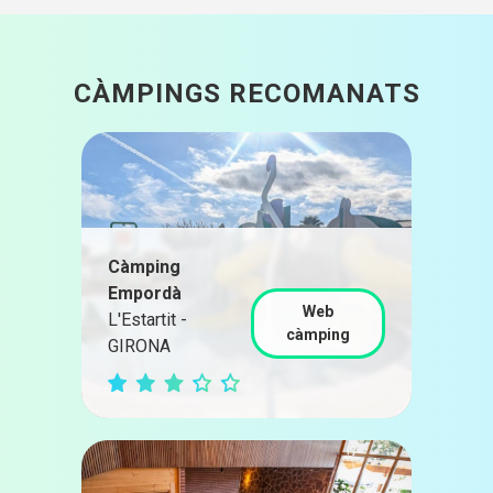
CÀMPINGS RECOMANATS
Càmping
Empordà
Web
L'Estartit -
càmping
GIRONA