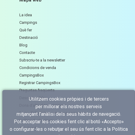
Mapa web
La idea
Campings
Què fer
Destinació
Blog
Contacte
Subscriu-te a la newsletter
Condicions de venda
CampingsBox
Registrar CampingsBox
Preguntes freqüents
Descarregables
Utilitzem cookies pròpies i de tercers
Dona d'alta el teu càmping
per millorar els nostres serveis
Dona d'alta la teva empresa caravaning
mitjançant l’anàlisi dels seus hàbits de navegació.
Política de Cookies
Pot acceptar les cookies fent clic al botó «Accepto»
Avís legal
o configurar-les o rebutjar el seu ús fent clic a
la Política