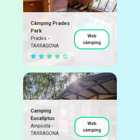
Càmping Prades
Park
Web
Prades -
càmping
TARRAGONA
Camping
Eucaliptus
Web
Amposta -
càmping
TARRAGONA