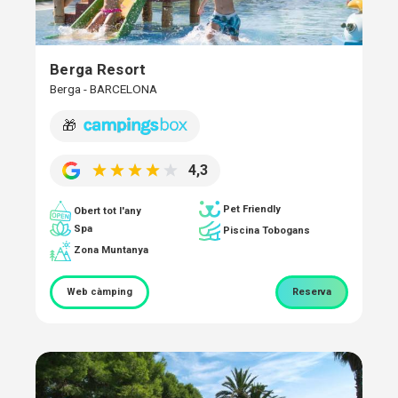
Berga Resort
Berga - BARCELONA
🎁
4,3
Pet Friendly
Obert tot l'any
Spa
Piscina Tobogans
Zona Muntanya
Web càmping
Reserva