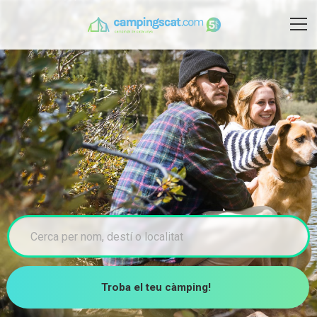
Troba el teu càmping!