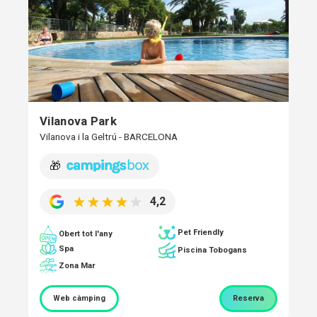
Vilanova Park
Vilanova i la Geltrú - BARCELONA
🎁
4,2
Pet Friendly
Obert tot l'any
Spa
Piscina Tobogans
Zona Mar
Web càmping
Reserva