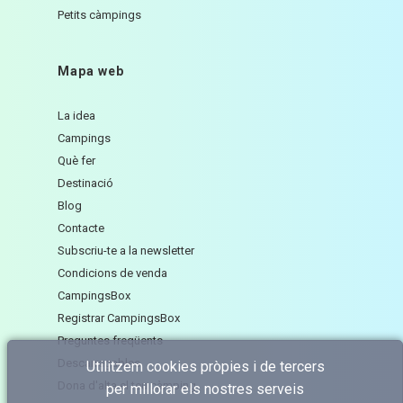
Petits càmpings
Mapa web
La idea
Campings
Què fer
Destinació
Blog
Contacte
Subscriu-te a la newsletter
Condicions de venda
CampingsBox
Registrar CampingsBox
Preguntes freqüents
Descarregables
Utilitzem cookies pròpies i de tercers
Dona d'alta el teu càmping
per millorar els nostres serveis