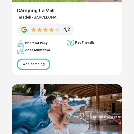
Càmping La Vall
Taradell - BARCELONA
4,2
Pet Friendly
Obert tot l'any
Zona Muntanya
Web càmping