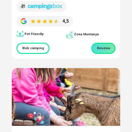
🎁
4,5
Pet Friendly
Zona Muntanya
Web càmping
Reserva