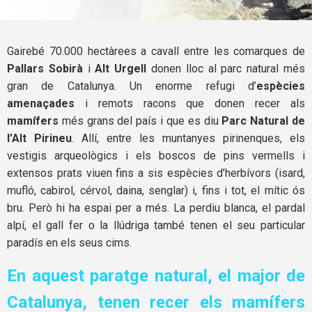
Gairebé 70.000 hectàrees a cavall entre les comarques de
Pallars Sobirà
i
Alt Urgell
donen lloc al parc natural més
gran de Catalunya. Un enorme refugi d’
espècies
amenaçades
i remots racons que donen recer als
mamífers
més grans del país i que es diu
Parc Natural de
l’Alt Pirineu
. Allí, entre les muntanyes pirinenques, els
vestigis arqueològics i els boscos de pins vermells i
extensos prats viuen fins a sis espècies d’herbívors (isard,
mufló, cabirol, cérvol, daina, senglar) i, fins i tot, el mític ós
bru. Però hi ha espai per a més. La perdiu blanca, el pardal
alpí, el gall fer o la llúdriga també tenen el seu particular
paradís en els seus cims.
En aquest paratge natural, el major de
Catalunya, tenen recer els mamífers