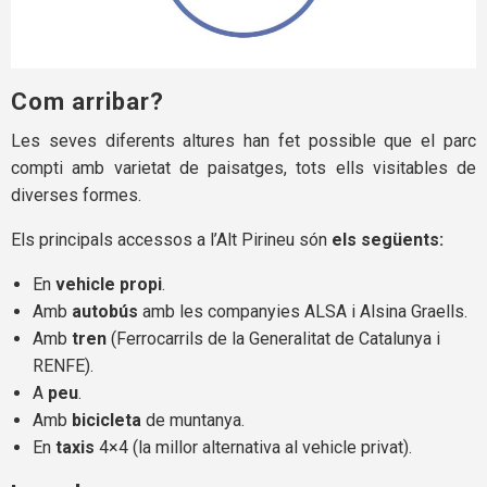
Com arribar?
Les seves diferents altures han fet possible que el parc
compti amb varietat de paisatges, tots ells visitables de
diverses formes.
Els principals accessos a l’Alt Pirineu són
els següents:
En
vehicle propi
.
Amb
autobús
amb les companyies ALSA i Alsina Graells.
Amb
tren
(Ferrocarrils de la Generalitat de Catalunya i
RENFE).
A
peu
.
Amb
bicicleta
de muntanya.
En
taxis
4×4 (la millor alternativa al vehicle privat).