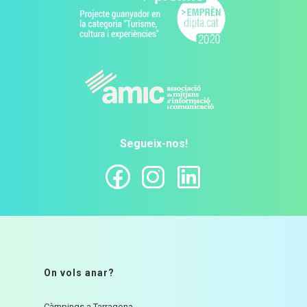
Segueix-nos!
On vols anar?
Càmpings a Tarragona