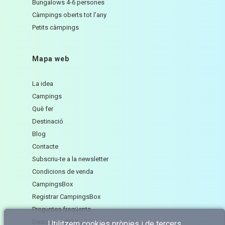
Bungalows 4-6 persones
Càmpings oberts tot l'any
Petits càmpings
Mapa web
La idea
Campings
Què fer
Destinació
Blog
Contacte
Subscriu-te a la newsletter
Condicions de venda
CampingsBox
Registrar CampingsBox
Preguntes freqüents
Descarregables
Utilitzem cookies pròpies i de tercers