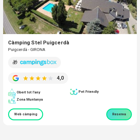
Càmping Stel Puigcerdà
Puigcerdà - GIRONA
🎁
4,0
Pet Friendly
Obert tot l'any
Zona Muntanya
Web càmping
Reserva