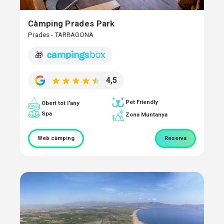
Càmping Prades Park
Prades - TARRAGONA
🎁
4,5
Pet Friendly
Obert tot l'any
Spa
Zona Muntanya
Web càmping
Reserva