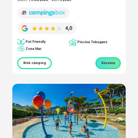
🎁
4,0
Pet Friendly
Piscina Tobogans
Zona Mar
Web càmping
Reserva