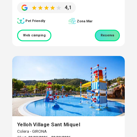
4,1
Pet Friendly
Zona Mar
Web càmping
Reserva
Yelloh Village Sant Miquel
Colera - GIRONA