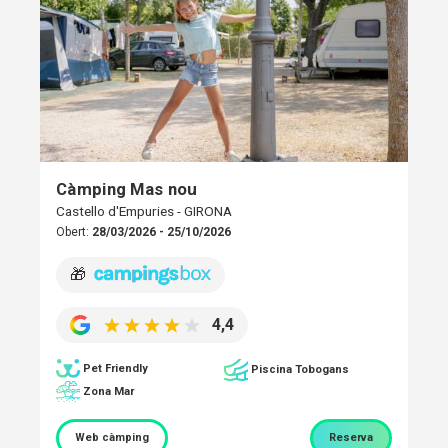
Càmping Mas nou
Castello d'Empuries - GIRONA
Obert:
28/03/2026 - 25/10/2026
🎁
4,4
Pet Friendly
Piscina Tobogans
Zona Mar
Web càmping
Reserva