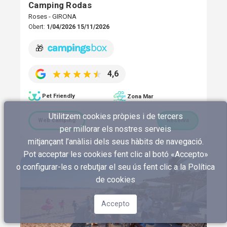
Camping Rodas
Roses - GIRONA
Obert:
1/04/2026 15/11/2026
🎁
4,6
Pet Friendly
Zona Mar
Utilitzem cookies pròpies i de tercers
Web càmping
Reserva
per millorar els nostres serveis
mitjançant l’anàlisi dels seus hàbits de navegació.
Pot acceptar les cookies fent clic al botó «Accepto»
o configurar-les o rebutjar el seu ús fent clic a
la Política
de cookies
Accepto