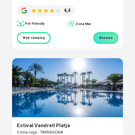
4,4
Pet Friendly
Zona Mar
Web càmping
Reserva
Estival Vendrell Platja
Coma-ruga - TARRAGONA