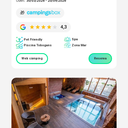
Obert:
30/03/2026 - 20/09/2026
🎁
4,3
Spa
Pet Friendly
Piscina Tobogans
Zona Mar
Web càmping
Reserva