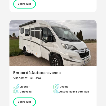
Veure web
Empordà Autocaravanes
Viladamat - GIRONA
Ocasió
Lloguer
Caravana
Autocaravana perfilada
Veure web