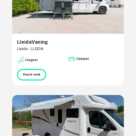
LleidaVaning
Lleida - LLEIDA
Camper
Lloguer
Veure web