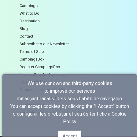
Campings
What to Do
Destination
Blog
Contact
Subscribe to our Newsletter
Terms of Sale
CampingsBox
Register CampingsBox
Frequently asked questions
Downloadables
We use our own and third-party cookies
Dona d'alta el teu càmping
to improve our services
Dona d'alta la teva empresa caravaning
mitjançant l’anàlisi dels seus hàbits de navegació.
Cookie policy
You can accept cookies by clicking the "I Accept" button
Legal Notice
o configurar-les o rebutjar el seu ús fent clic a
Cookie
Policy
Accept