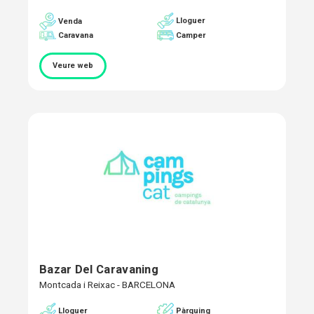
Lloguer
Venda
Caravana
Camper
Veure web
Bazar Del Caravaning
Montcada i Reixac - BARCELONA
Pàrquing
Lloguer