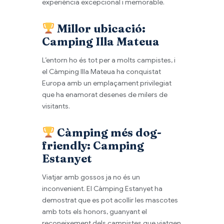
experiència excepcional i memorable.
Millor ubicació:
Camping Illa Mateua
L’entorn ho és tot per a molts campistes, i
el Càmping Illa Mateua ha conquistat
Europa amb un emplaçament privilegiat
que ha enamorat desenes de milers de
visitants.
Càmping més dog-
friendly: Camping
Estanyet
Viatjar amb gossos ja no és un
inconvenient. El Càmping Estanyet ha
demostrat que es pot acollir les mascotes
amb tots els honors, guanyant el
reconeixement dels campistes que viatgen