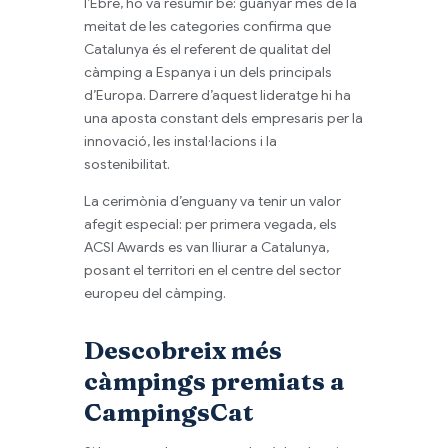
l’Ebre, ho va resumir bé: guanyar més de la
meitat de les categories confirma que
Catalunya és el referent de qualitat del
càmping a Espanya i un dels principals
d’Europa. Darrere d’aquest lideratge hi ha
una aposta constant dels empresaris per la
innovació, les instal·lacions i la
sostenibilitat.
La cerimònia d’enguany va tenir un valor
afegit especial: per primera vegada, els
ACSI Awards es van lliurar a Catalunya,
posant el territori en el centre del sector
europeu del càmping.
Descobreix més
càmpings premiats a
CampingsCat