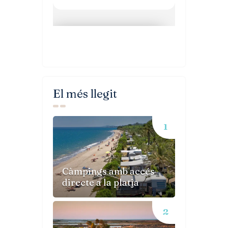
El més llegit
Càmpings amb accés
directe a la platja