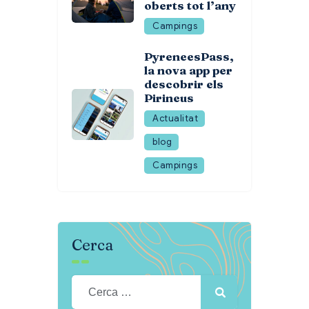
oberts tot l’any
Campings
PyreneesPass,
la nova app per
descobrir els
Pirineus
Actualitat
blog
Campings
Cerca