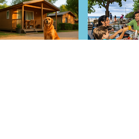
cà
Explor
Amb mascota
En famíl