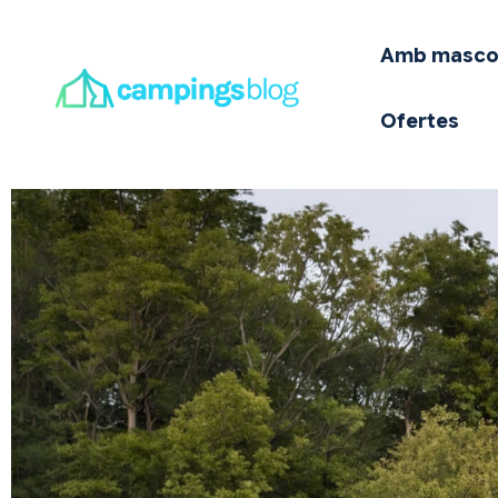
A
Amb masco
E
Ofertes
O
Q
I
O
T