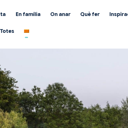
mb mascota
ta
En família
On anar
Què fer
Inspira
n família
Totes
n anar
uè fer
nspiració
fertes
otes