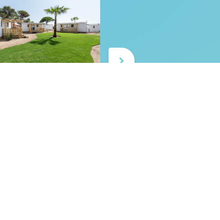
Què fer?
Inspiració