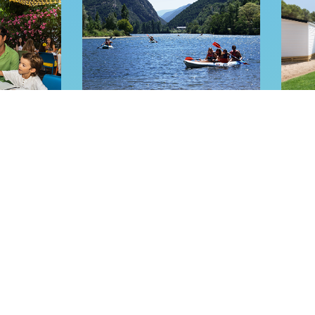
mping ideal a
Catalunya
a tots els càmpings i planifica la teva
escapada
ia
On anar
Clic aquí