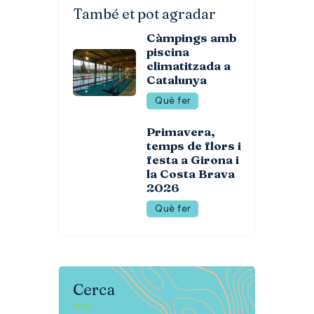
També et pot agradar
Càmpings amb
piscina
climatitzada a
Catalunya
Què fer
Primavera,
temps de flors i
festa a Girona i
la Costa Brava
2026
Què fer
Cerca