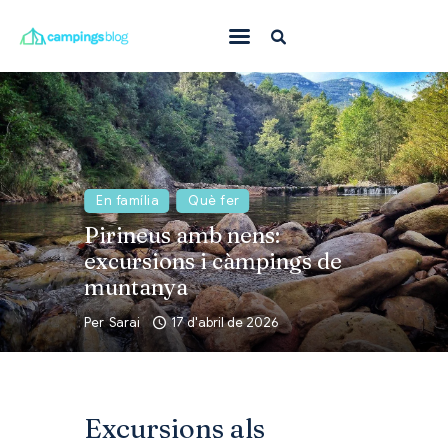
Amb mascota
En família
On anar
En família
Què fer
Què fer
Pirineus amb nens:
Inspiració
excursions i càmpings de
muntanya
Ofertes
Per
Sarai
17 d'abril de 2026
Totes
Excursions als