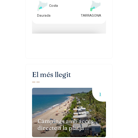
El més llegit
Càmpings amb accés
directe a la platja