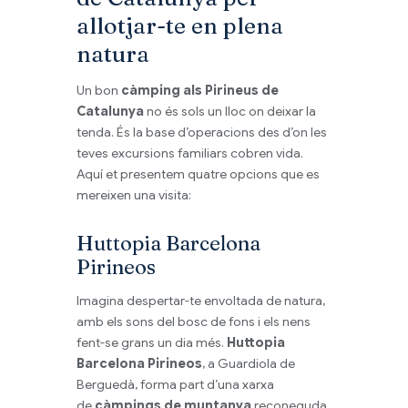
allotjar-te en plena
natura
Un bon
càmping als Pirineus de
Catalunya
no és sols un lloc on deixar la
tenda. És la base d’operacions des d’on les
teves excursions familiars cobren vida.
Aquí et presentem quatre opcions que es
mereixen una visita:
Huttopia Barcelona
Pirineos
Imagina despertar-te envoltada de natura,
amb els sons del bosc de fons i els nens
fent-se grans un dia més.
Huttopia
Barcelona Pirineos
, a Guardiola de
Berguedà, forma part d’una xarxa
de
càmpings de muntanya
reconeguda