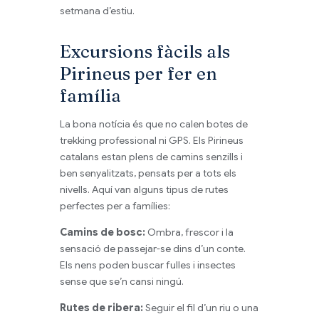
setmana d’estiu.
Excursions fàcils als
Pirineus per fer en
família
La bona notícia és que no calen botes de
trekking professional ni GPS. Els Pirineus
catalans estan plens de camins senzills i
ben senyalitzats, pensats per a tots els
nivells. Aquí van alguns tipus de rutes
perfectes per a famílies:
Camins de bosc:
Ombra, frescor i la
sensació de passejar-se dins d’un conte.
Els nens poden buscar fulles i insectes
sense que se’n cansi ningú.
Rutes de ribera:
Seguir el fil d’un riu o una