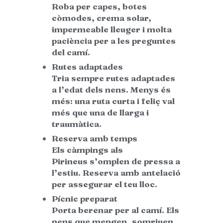
Roba per capes, botes
còmodes, crema solar,
impermeable lleuger i molta
paciència per a les preguntes
del camí.
Rutes adaptades
Tria sempre rutes adaptades
a l’edat dels nens. Menys és
més: una ruta curta i feliç val
més que una de llarga i
traumàtica.
Reserva amb temps
Els càmpings als
Pirineus s’omplen de pressa a
l’estiu. Reserva amb antelació
per assegurar el teu lloc.
Pícnic preparat
Porta berenar per al camí. Els
nens que mengen, somriuen.