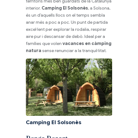
territoris més ben guardats de la Catalunya
interior.
Camping El Solsonès
, a Solsona,
és un d’aquells llocs on el temps sembla
anar més a poc a poc. Un punt de partida
excel·lent per explorar la rodalia, respirar
aire pur i descansar de debò. Ideal per a
famílies que volen
vacances en càmping
natura
sense renunciar a la tranquil·litat.
Camping El Solsonès