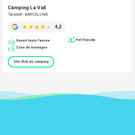
Càmping La Vall
Taradell - BARCELONA
4,2
Pet Friendly
Ouvert toute l'année
Zone de montagne
Site Web du camping