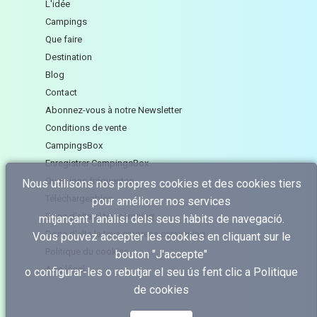
L'idée
Campings
Que faire
Destination
Blog
Contact
Abonnez-vous à notre Newsletter
Conditions de vente
CampingsBox
Enregistrer CampingsBox
Questions fréquentes
Nous utilisons nos propres cookies et des cookies tiers
Téléchargeables
pour améliorer nos services
Dona d'alta el teu càmping
mitjançant l’anàlisi dels seus hàbits de navegació.
Dona d'alta la teva empresa caravaning
Vous pouvez accepter les cookies en cliquant sur le
Politique du cookies
bouton "J'accepte"
Avis légal
o configurar-les o rebutjar el seu ús fent clic a
Politique
de cookies