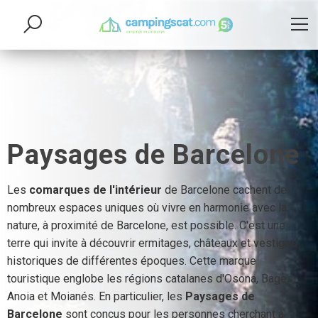
Paysages de Barcelone
Les
comarques de l'intérieur
de Barcelone cachent de
nombreux espaces uniques où vivre en harmonie avec la
nature, à proximité de Barcelone, est possible. C'est une
terre qui invite à découvrir ermitages, châteaux et vestiges
historiques de différentes époques. Cette marque
touristique englobe les régions catalanes d'Osona, Bages,
Anoia et Moianés. En particulier, les
Paysages de
Barcelone
sont conçus pour les personnes cherchant à