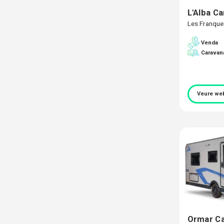
L'Alba C
Les Franque
Venda
Caravan
Veure we
Ormar C