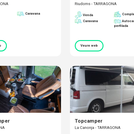
IRONA
Riudoms - TARRAGONA
Caravana
Compl
Venda
Caravana
Autoca
perfilada
b
Veure web
mper
Topcamper
ONA
La Canonja - TARRAGONA