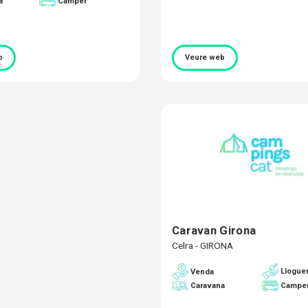
a
Camper
b
Veure web
Caravan Girona
Celra - GIRONA
Llogue
Venda
Caravana
Campe