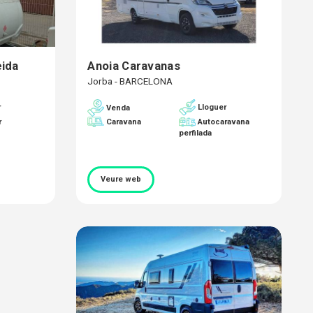
eida
Anoia Caravanas
Jorba - BARCELONA
r
Lloguer
Venda
r
Caravana
Autocaravana
perfilada
Veure web