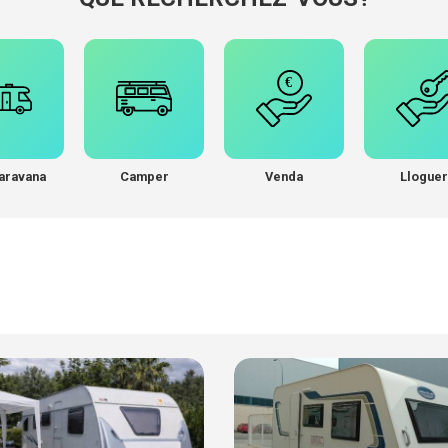
aravana
Camper
Venda
Lloguer