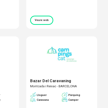
Veure web
Bazar Del Caravaning
Montcada i Reixac - BARCELONA
Pàrquing
r
Lloguer
Caravana
Camper
r