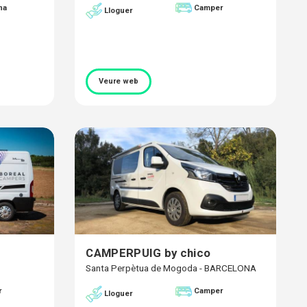
na
Camper
Lloguer
Veure web
CAMPERPUIG by chico
Santa Perpètua de Mogoda - BARCELONA
r
Camper
Lloguer