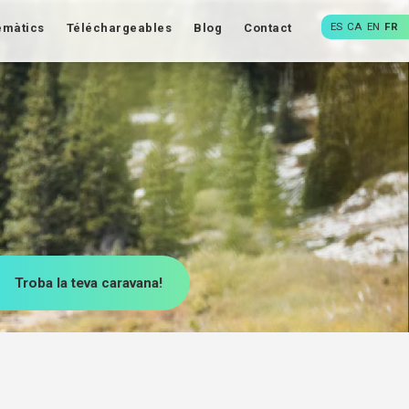
ES
CA
EN
FR
emàtics
Téléchargeables
Blog
Contact
Troba la teva caravana!