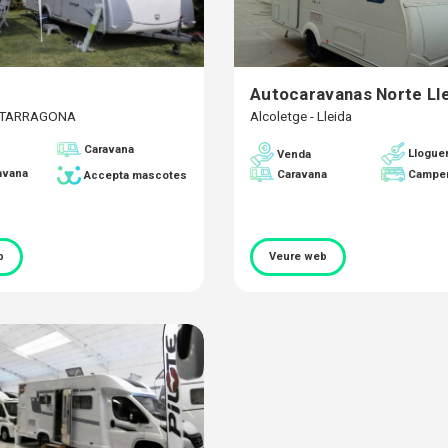
Autocaravanas Norte Ll
- TARRAGONA
Alcoletge - Lleida
Caravana
Llogue
Venda
avana
Caravana
Campe
Accepta mascotes
b
Veure web