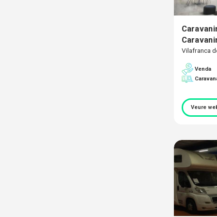
Caravan
Caravani
Vilafranca 
Venda
Caravan
Veure we