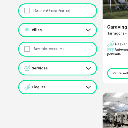
Reserva Online Permet
Caraving
Villes
Tarragona 
Lloguer
Accepta mascotes
Autocar
perfilada
Services
Veure we
Lloguer