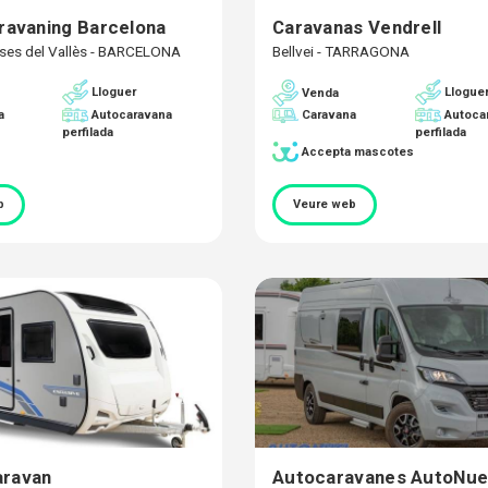
aravaning Barcelona
Caravanas Vendrell
ses del Vallès - BARCELONA
Bellvei - TARRAGONA
Lloguer
Llogue
Venda
a
Autocaravana
Caravana
Autoca
perfilada
perfilada
Accepta mascotes
b
Veure web
aravan
Autocaravanes AutoNue