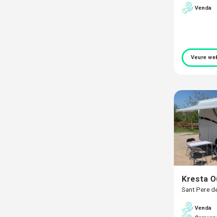
Venda
Veure we
Kresta O
Sant Pere d
Venda