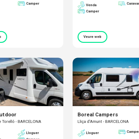
Camper
Carava
Venda
Camper
b
Veure web
utdoor
Boreal Campers
e Torelló - BARCELONA
Lliça d'Amunt - BARCELONA
Campe
Lloguer
Lloguer