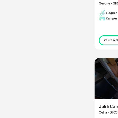
Gérone - G
Lloguer
Camper
Veure we
Julià Ca
Celra - GIR