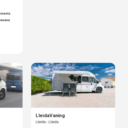
ements
ravana
LleidaVaning
Lleida - Lleida