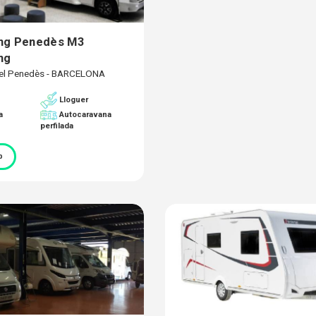
ing Penedès M3
ng
del Penedès - BARCELONA
Lloguer
a
Autocaravana
perfilada
b