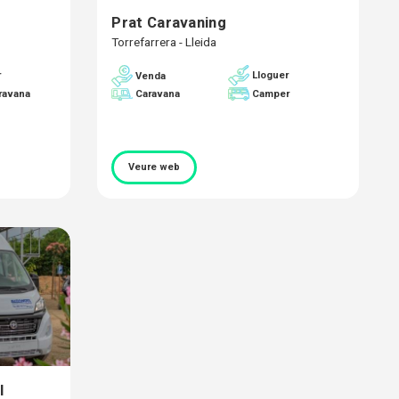
Prat Caravaning
Torrefarrera - Lleida
r
Lloguer
Venda
ravana
Caravana
Camper
Veure web
l