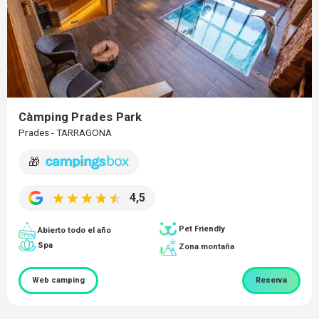
Càmping Prades Park
Prades - TARRAGONA
🎁
4,5
Pet Friendly
Abierto todo el año
Spa
Zona montaña
Web camping
Reserva