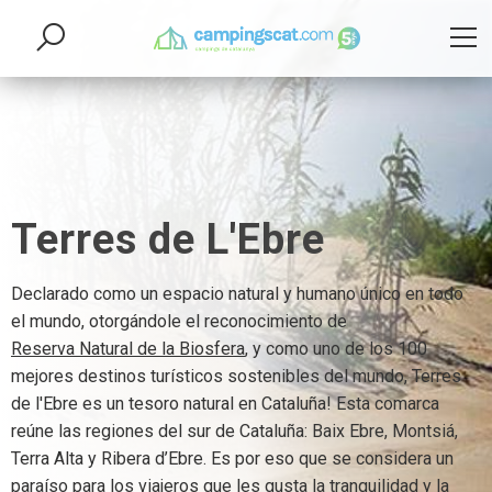
Terres de L'Ebre
Declarado como un espacio natural y humano único en todo
el mundo, otorgándole el reconocimiento de
Reserva Natural de la Biosfera
, y como uno de los 100
mejores destinos turísticos sostenibles del mundo, Terres
de l'Ebre es un tesoro natural en Cataluña! Esta comarca
reúne las regiones del sur de Cataluña: Baix Ebre, Montsiá,
Terra Alta y Ribera d’Ebre. Es por eso que se considera un
paraíso para los viajeros que les gusta la tranquilidad y la