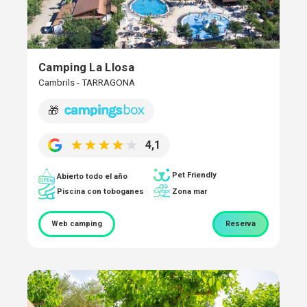
Camping La Llosa
Cambrils - TARRAGONA
🎁
4,1
Pet Friendly
Abierto todo el año
Piscina con toboganes
Zona mar
Web camping
Reserva