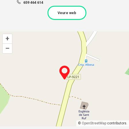
659 464 614
Veure web
+
–
©
OpenStreetMap
contributors.