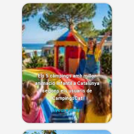
Els 5 càmpings amb millor
animació infantil a Catalunya
segons els usuaris de
CampingsCat
Veure més