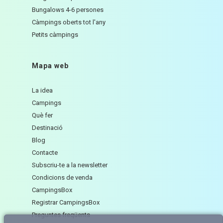
Bungalows 4-6 persones
Càmpings oberts tot l'any
Petits càmpings
Mapa web
La idea
Campings
Què fer
Destinació
Blog
Contacte
Subscriu-te a la newsletter
Condicions de venda
CampingsBox
Registrar CampingsBox
Preguntes freqüents