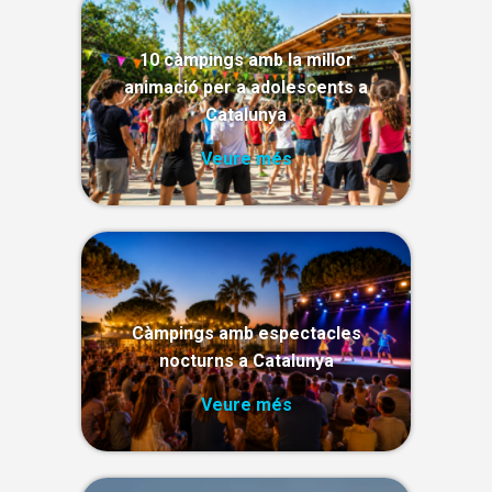
10 càmpings amb la millor
animació per a adolescents a
Catalunya
Veure més
Càmpings amb espectacles
nocturns a Catalunya
Veure més