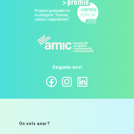
Segueix-nos!
On vols anar?