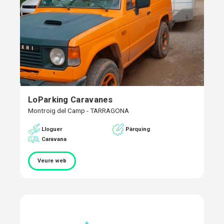
LoParking Caravanes
Montroig del Camp - TARRAGONA
Pàrquing
Lloguer
Caravana
Veure web