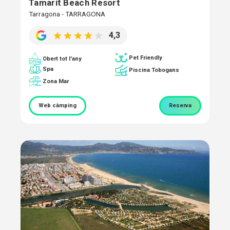
Tamarit Beach Resort
Tarragona - TARRAGONA
4,3
Pet Friendly
Obert tot l'any
Spa
Piscina Tobogans
Zona Mar
Web càmping
Reserva