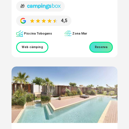
🎁
4,5
Piscina Tobogans
Zona Mar
Web càmping
Reserva