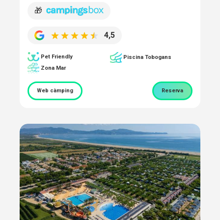
🎁
4,5
Pet Friendly
Piscina Tobogans
Zona Mar
Web càmping
Reserva