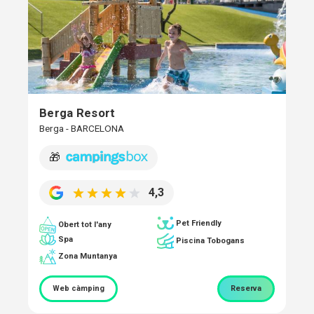
Berga Resort
Berga - BARCELONA
🎁
4,3
Pet Friendly
Obert tot l'any
Spa
Piscina Tobogans
Zona Muntanya
Web càmping
Reserva