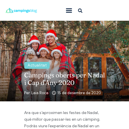
Amb mascota
En família
On anar
Què fer
Actualitat
Inspiració
Càmpings oberts per Nadal
i Cap d’Any 2020
Ofertes
Per
Laia Roca
15 de desembre de 2020
Totes
Ara que s’aproximen les festes de Nadal,
què millor que passar-les en un càmping.
Podràs viure l’experiència de Nadal en un