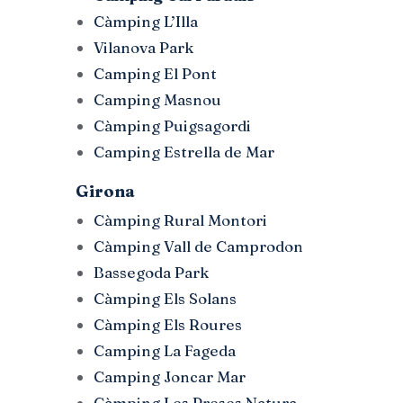
Càmping L’Illa
Vilanova Park
Camping El Pont
Camping Masnou
Càmping Puigsagordi
Camping Estrella de Mar
Girona
Càmping Rural Montori
Càmping Vall de Camprodon
Bassegoda Park
Càmping Els Solans
Càmping Els Roures
Camping La Fageda
Camping Joncar Mar
Càmping Les Preses Natura