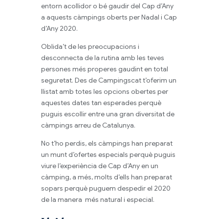
entorn acollidor o bé gaudir del Cap d’Any
a aquests càmpings oberts per Nadal i Cap
d’Any 2020.
Oblida’t de les preocupacions i
desconnecta de la rutina amb les teves
persones més properes gaudint en total
seguretat. Des de Campingscat t’oferim un
llistat amb totes les opcions obertes per
aquestes dates tan esperades perquè
puguis escollir entre una gran diversitat de
càmpings arreu de Catalunya.
No t’ho perdis, els càmpings han preparat
un munt d’ofertes especials perquè puguis
viure l’experiència de Cap d’Any en un
càmping, a més, molts d’ells han preparat
sopars perquè puguem despedir el 2020
de la manera més natural i especial.