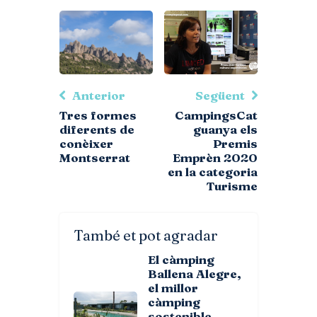
Anterior
Següent
Tres formes
CampingsCat
diferents de
guanya els
conèixer
Premis
Montserrat
Emprèn 2020
en la categoria
Turisme
També et pot agradar
El càmping
Ballena Alegre,
el millor
càmping
sostenible