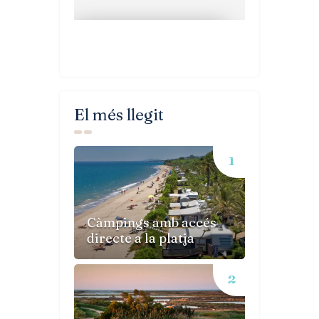
El més llegit
Càmpings amb accés
directe a la platja