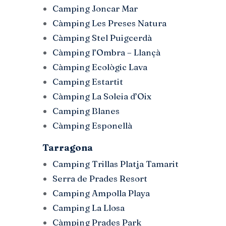
Camping Joncar Mar
Càmping Les Preses Natura
Càmping Stel Puigcerdà
Càmping l’Ombra – Llançà
Càmping Ecològic Lava
Camping Estartit
Càmping La Soleia d’Oix
Camping Blanes
Càmping Esponellà
Tarragona
Camping Trillas Platja Tamarit
Serra de Prades Resort
Camping Ampolla Playa
Camping La Llosa
Càmping Prades Park