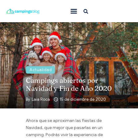
Con mascota
En familia
Donde ir
Qué hacer
Actualidad
Inspiración
Campings abiertos por
Navidad y Fin de Año 2020
Ofertas
By
Laia Roca
15 de diciembre de 2020
Todas
Ahora que se aproximan las fiestas de
Navidad, que mejor que pasarlas en un
camping. Podrás vivir la experiencia de