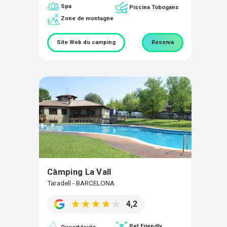
Spa
Piscina Tobogans
Zone de montagne
Site Web du camping
Reserva
Càmping La Vall
Taradell - BARCELONA
4,2
Pet Friendly
Ouvert toute