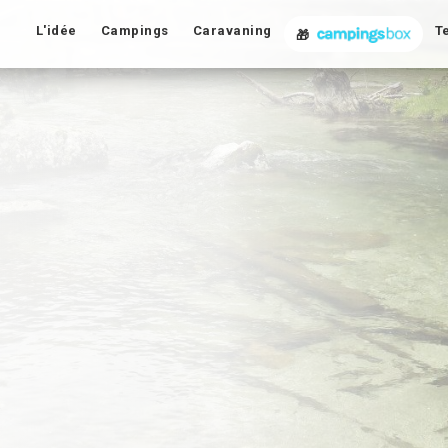
L'idée
Campings
Caravaning
T
🎁