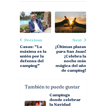
Previous
Next
Casas: “La
¡Últimas plazas
máxima es la
para San Juan!
unión por la
¡Celebra la
defensa del
noche más
camping”
mágica del año
de camping!
También te puede gustar
Campings
donde celebrar
la Navidad