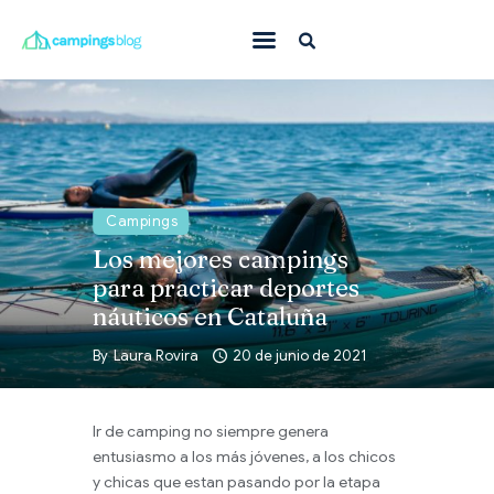
Con mascota
En familia
Donde ir
Campings
Qué hacer
Los mejores campings
Inspiración
para practicar deportes
náuticos en Cataluña
Ofertas
By
Laura Rovira
20 de junio de 2021
Todas
Ir de camping no siempre genera
entusiasmo a los más jóvenes, a los chicos
y chicas que estan pasando por la etapa